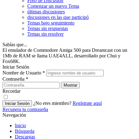
Foro de Discusión
Comenzar un nuevo Tema
últimas discusiones
discusiones en las que participó
Temas bajo seguimiento
Temas sin respuestas
Temas sin resolver
Sabías que...
El emulador de Commodore Amiga 500 para Dreamcast con un
1Mb de RAM se llama UAE4ALL, desarrollado por Chui y
Fox68K.
Iniciar Sesión
Nombre de Usuario
*
Contraseña
*
Mostrar
Recordar
¿No eres miembro?
Regístrate aquí
Iniciar Sesión
Recupera tu contraseña
Navegación
Inicio
Búsqueda
Descargas