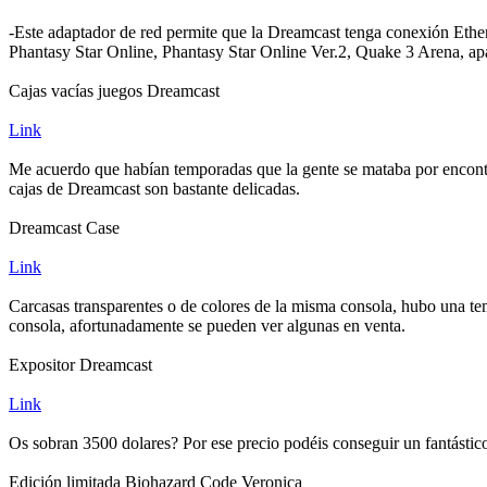
-Este adaptador de red permite que la Dreamcast tenga conexión Ether
Phantasy Star Online, Phantasy Star Online Ver.2, Quake 3 Arena, apa
Cajas vacías juegos Dreamcast
Link
Me acuerdo que habían temporadas que la gente se mataba por encontr
cajas de Dreamcast son bastante delicadas.
Dreamcast Case
Link
Carcasas transparentes o de colores de la misma consola, hubo una te
consola, afortunadamente se pueden ver algunas en venta.
Expositor Dreamcast
Link
Os sobran 3500 dolares? Por ese precio podéis conseguir un fantástico
Edición limitada Biohazard Code Veronica