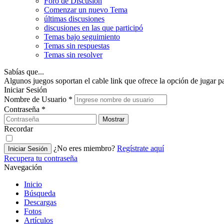
Foro de Discusión
Comenzar un nuevo Tema
últimas discusiones
discusiones en las que participó
Temas bajo seguimiento
Temas sin respuestas
Temas sin resolver
Sabías que...
Algunos juegos soportan el cable link que ofrece la opción de jugar p
Iniciar Sesión
Nombre de Usuario
*
Contraseña
*
Mostrar
Recordar
¿No eres miembro?
Regístrate aquí
Iniciar Sesión
Recupera tu contraseña
Navegación
Inicio
Búsqueda
Descargas
Fotos
Artículos