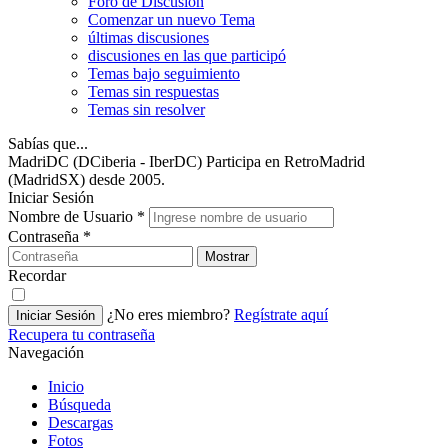
Foro de Discusión
Comenzar un nuevo Tema
últimas discusiones
discusiones en las que participó
Temas bajo seguimiento
Temas sin respuestas
Temas sin resolver
Sabías que...
MadriDC (DCiberia - IberDC) Participa en RetroMadrid
(MadridSX) desde 2005.
Iniciar Sesión
Nombre de Usuario
*
Contraseña
*
Mostrar
Recordar
¿No eres miembro?
Regístrate aquí
Iniciar Sesión
Recupera tu contraseña
Navegación
Inicio
Búsqueda
Descargas
Fotos