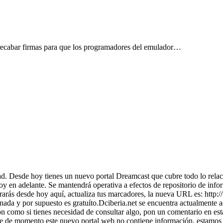
 recabar firmas para que los programadores del emulador…
ad. Desde hoy tienes un nuevo portal Dreamcast que cubre todo lo rel
 en adelante. Se mantendrá operativa a efectos de repositorio de infor
rarás desde hoy aquí, actualiza tus marcadores, la nueva URL es: http
da y por supuesto es gratuíto.Dciberia.net se encuentra actualmente acc
ón como si tienes necesidad de consultar algo, pon un comentario en esta
 de momento este nuevo portal web no contiene información, estamos tr