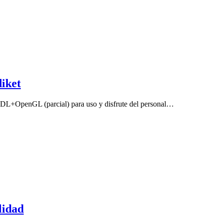
iket
 SDL+OpenGL (parcial) para uso y disfrute del personal…
lidad