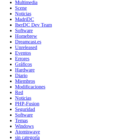
Multimedia
Scene
Noticias
MadriDC
IberDC Dev Team
Software
Homebrew
Dreamcast.es
Unreleased
Eventos
Errores
Gráficos
Hardware
Diario
Miembros
Modificaciones
Red
Noticias
PHP-Fusion
Seguridad
Software
Temas
Windows
Atomiswave
sin categoría