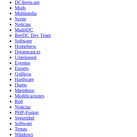
DCiberia.net
Mods
Multimedia
Scene
Noticias
MadriDC
IberDC Dev Team
Software
Homebrew
Dreamcast.es
Unreleased
Eventos
Errores
Gráficos
Hardware
Diario
Miembros
Modificaciones
Red
Noticias
PHP-Fusion
Seguridad
Software
Temas
Windows