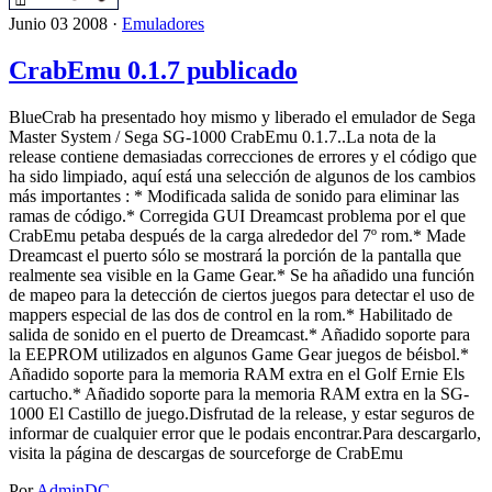
Junio 03 2008 ·
Emuladores
CrabEmu 0.1.7 publicado
BlueCrab ha presentado hoy mismo y liberado el emulador de Sega
Master System / Sega SG-1000 CrabEmu 0.1.7..La nota de la
release contiene demasiadas correcciones de errores y el código que
ha sido limpiado, aquí está una selección de algunos de los cambios
más importantes : * Modificada salida de sonido para eliminar las
ramas de código.* Corregida GUI Dreamcast problema por el que
CrabEmu petaba después de la carga alrededor del 7º rom.* Made
Dreamcast el puerto sólo se mostrará la porción de la pantalla que
realmente sea visible en la Game Gear.* Se ha añadido una función
de mapeo para la detección de ciertos juegos para detectar el uso de
mappers especial de las dos de control en la rom.* Habilitado de
salida de sonido en el puerto de Dreamcast.* Añadido soporte para
la EEPROM utilizados en algunos Game Gear juegos de béisbol.*
Añadido soporte para la memoria RAM extra en el Golf Ernie Els
cartucho.* Añadido soporte para la memoria RAM extra en la SG-
1000 El Castillo de juego.Disfrutad de la release, y estar seguros de
informar de cualquier error que le podais encontrar.Para descargarlo,
visita la página de descargas de sourceforge de CrabEmu
Por
AdminDC