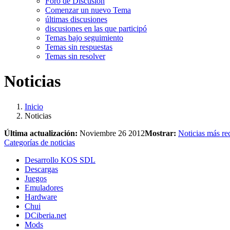
Foro de Discusión
Comenzar un nuevo Tema
últimas discusiones
discusiones en las que participó
Temas bajo seguimiento
Temas sin respuestas
Temas sin resolver
Noticias
Inicio
Noticias
Última actualización:
Noviembre 26 2012
Mostrar:
Noticias más re
Categorías de noticias
Desarrollo KOS SDL
Descargas
Juegos
Emuladores
Hardware
Chui
DCiberia.net
Mods