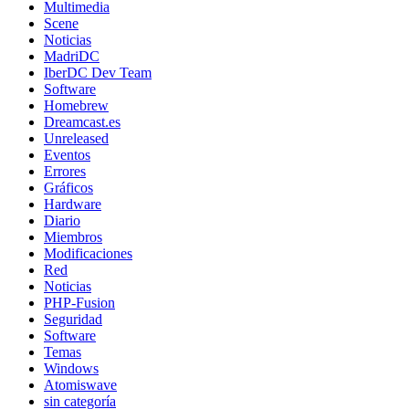
Multimedia
Scene
Noticias
MadriDC
IberDC Dev Team
Software
Homebrew
Dreamcast.es
Unreleased
Eventos
Errores
Gráficos
Hardware
Diario
Miembros
Modificaciones
Red
Noticias
PHP-Fusion
Seguridad
Software
Temas
Windows
Atomiswave
sin categoría