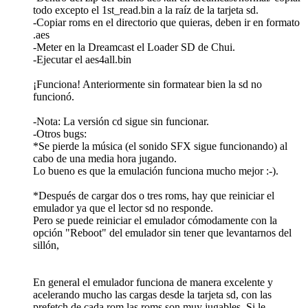
todo excepto el 1st_read.bin a la raíz de la tarjeta sd.
-Copiar roms en el directorio que quieras, deben ir en formato
.aes
-Meter en la Dreamcast el Loader SD de Chui.
-Ejecutar el aes4all.bin
¡Funciona! Anteriormente sin formatear bien la sd no
funcionó.
-Nota: La versión cd sigue sin funcionar.
-Otros bugs:
*Se pierde la música (el sonido SFX sigue funcionando) al
cabo de una media hora jugando.
Lo bueno es que la emulación funciona mucho mejor :-).
*Después de cargar dos o tres roms, hay que reiniciar el
emulador ya que el lector sd no responde.
Pero se puede reiniciar el emulador cómodamente con la
opción "Reboot" del emulador sin tener que levantarnos del
sillón,
En general el emulador funciona de manera excelente y
acelerando mucho las cargas desde la tarjeta sd, con las
prefetch de cada rom las roms son muy jugables. Si le