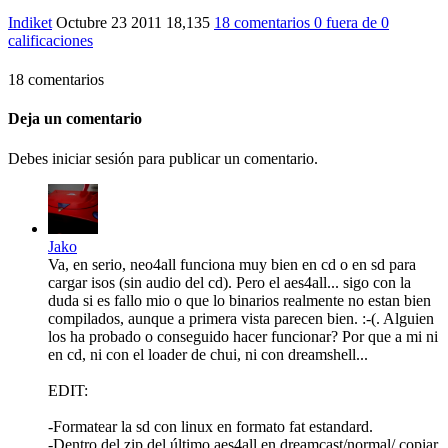
Indiket
Octubre 23 2011
18,135
18 comentarios
0
fuera de
0
calificaciones
18 comentarios
Deja un comentario
Debes iniciar sesión para publicar un comentario.
Jako
Va, en serio, neo4all funciona muy bien en cd o en sd para
cargar isos (sin audio del cd). Pero el aes4all... sigo con la
duda si es fallo mio o que lo binarios realmente no estan bien
compilados, aunque a primera vista parecen bien. :-(. Alguien
los ha probado o conseguido hacer funcionar? Por que a mi ni
en cd, ni con el loader de chui, ni con dreamshell...
EDIT:
-Formatear la sd con linux en formato fat estandard.
-Dentro del zip del último aes4all en dreamcast/normal/ copiar