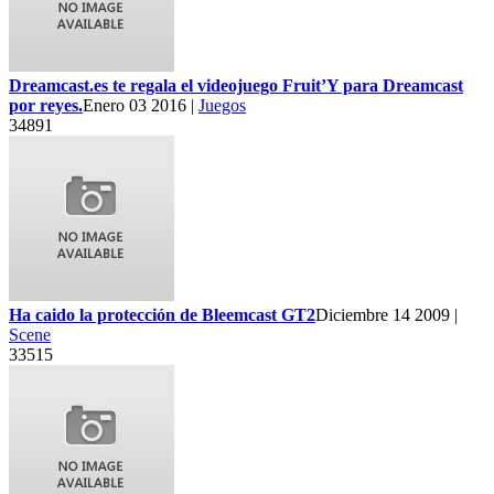
Dreamcast.es te regala el videojuego Fruit’Y para Dreamcast
por reyes.
Enero 03 2016 |
Juegos
34891
Ha caido la protección de Bleemcast GT2
Diciembre 14 2009 |
Scene
33515