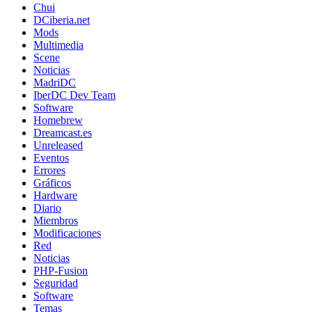
Chui
DCiberia.net
Mods
Multimedia
Scene
Noticias
MadriDC
IberDC Dev Team
Software
Homebrew
Dreamcast.es
Unreleased
Eventos
Errores
Gráficos
Hardware
Diario
Miembros
Modificaciones
Red
Noticias
PHP-Fusion
Seguridad
Software
Temas