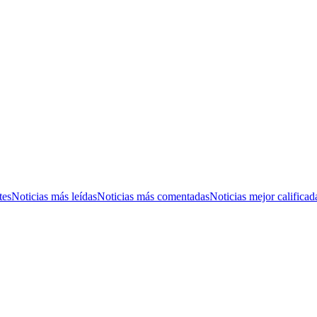
tes
Noticias más leídas
Noticias más comentadas
Noticias mejor calificad