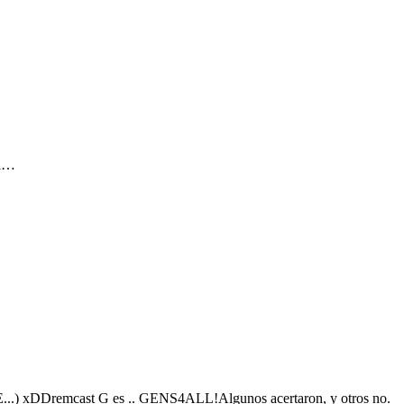
al…
GEGE...) xDDremcast G es .. GENS4ALL!Algunos acertaron, y otros no.