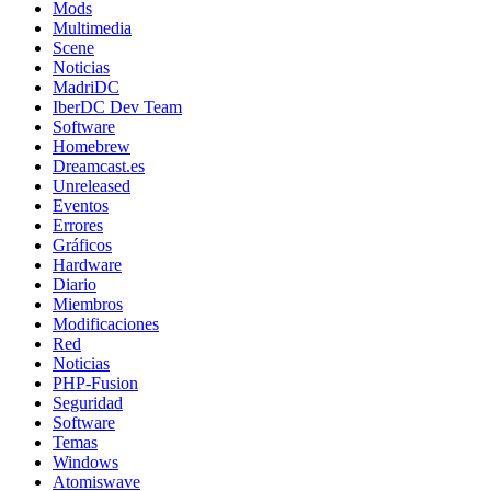
Mods
Multimedia
Scene
Noticias
MadriDC
IberDC Dev Team
Software
Homebrew
Dreamcast.es
Unreleased
Eventos
Errores
Gráficos
Hardware
Diario
Miembros
Modificaciones
Red
Noticias
PHP-Fusion
Seguridad
Software
Temas
Windows
Atomiswave