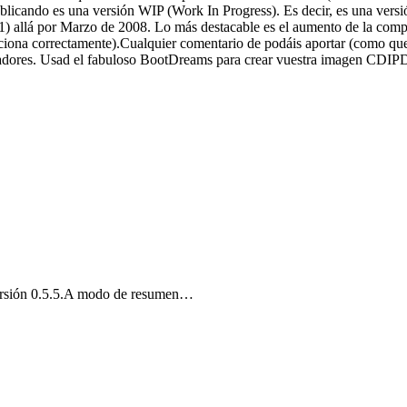
publicando es una versión WIP (Work In Progress). Es decir, es una ver
 allá por Marzo de 2008. Lo más destacable es el aumento de la compat
iona correctamente).Cualquier comentario de podáis aportar (como que 
ores. Usad el fabuloso BootDreams para crear vuestra imagen CDIPD:
versión 0.5.5.A modo de resumen…