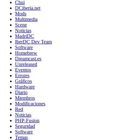
Chui
DCiberia.net
Mods
Multimedia
Scene
Noticias
MadriDC
IberDC Dev Team
Software
Homebrew
Dreamcast.es
Unreleased
Eventos
Errores
Gráficos
Hardware
Diario
Miembros
Modificaciones
Red
Noticias
PHP-Fusion
Seguridad
Software
Temas