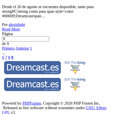
Desde el 20 de agosto se encuentra disponible, tanto para
strongPC/strong como para span style=color:
#0000ff;Dreamcast/span…
Por
alexislight
Read More
Página
de 9
Primero
Anterior
1
...
6
7
8
9
Powered by
PHPFusion
. Copyright © 2026 PHP Fusion Inc.
Released as free software without warranties under
GNU Affero
GPL
v3.