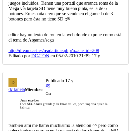
juegos incluidos. Tienen una portatil que arranca roms de la
Mega vía tarjeta SD tiene muy buena pinta, es la de 6
botones. En españa creo que se vende en el game la de 3
botones pero ésta no tiene SD :@
edito: hay un texto de ron en la web donde expone como está
el tema de Atgames/sega
http://dreamcast.es/readarticle.php?a...cle_id=208
Editado por
DC-TON
en 05-02-2010 21:39,
17 y
Publicado
17 y
D
#9
dc laneta
Miembro
Cita
Juan escribe:
Dice SEGA bien grande y en letras azules, poco importa quién la
fabrica.
tambien ami me llama muchisimo la atencion ^^ pero como
coleccionismo porque en la mayoria de los clones de la MD