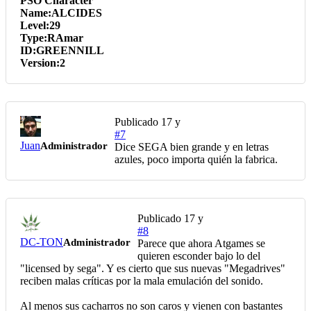
PSO Character
Name:ALCIDES
Level:29
Type:RAmar
ID:GREENNILL
Version:2
Publicado
17 y
#7
Juan
Administrador
Dice SEGA bien grande y en letras
azules, poco importa quién la fabrica.
Publicado
17 y
#8
DC-TON
Administrador
Parece que ahora Atgames se
quieren esconder bajo lo del
"licensed by sega". Y es cierto que sus nuevas "Megadrives"
reciben malas críticas por la mala emulación del sonido.
Al menos sus cacharros no son caros y vienen con bastantes