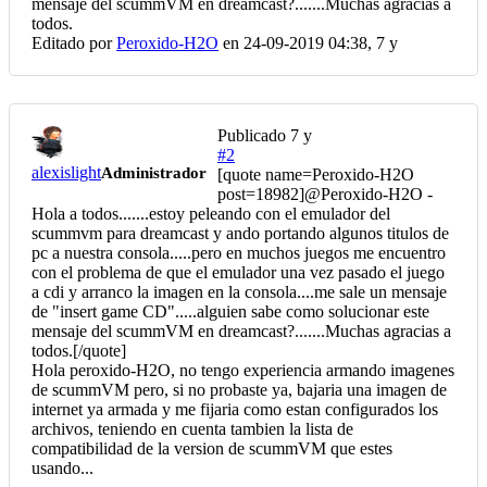
mensaje del scummVM en dreamcast?.......Muchas agracias a
todos.
Editado por
Peroxido-H2O
en 24-09-2019 04:38,
7 y
Publicado
7 y
#2
alexislight
Administrador
[quote name=Peroxido-H2O
post=18982]
@Peroxido-H2O
-
Hola a todos.......estoy peleando con el emulador del
scummvm para dreamcast y ando portando algunos titulos de
pc a nuestra consola.....pero en muchos juegos me encuentro
con el problema de que el emulador una vez pasado el juego
a cdi y arranco la imagen en la consola....me sale un mensaje
de "insert game CD".....alguien sabe como solucionar este
mensaje del scummVM en dreamcast?.......Muchas agracias a
todos.[/quote]
Hola peroxido-H2O, no tengo experiencia armando imagenes
de scummVM pero, si no probaste ya, bajaria una imagen de
internet ya armada y me fijaria como estan configurados los
archivos, teniendo en cuenta tambien la lista de
compatibilidad de la version de scummVM que estes
usando...