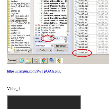
https://i.imgur.com/sWTpQAh.png
Video_1