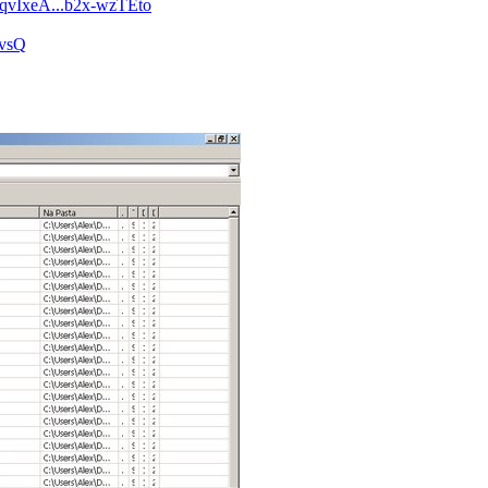
qvIxeA...b2x-wzTEto
mvsQ