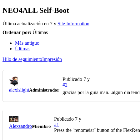
NEO4ALL Self-Boot
Última actualización en
7 y
Site Information
Ordenar por:
Últimas
Más antiguo
Últimas
Hilo de seguimiento
Impresión
Publicado
7 y
#2
alexislight
Administrador
gracias por la guia man...algun dia ten
Publicado
7 y
#1
Alexsandro
Miembro
Press the ¨renomeiar¨ button of the FlexRe