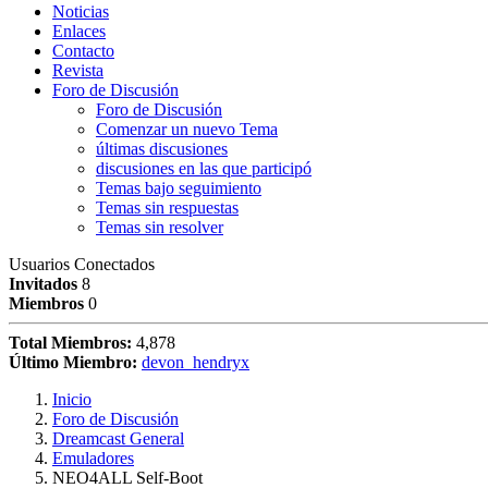
Noticias
Enlaces
Contacto
Revista
Foro de Discusión
Foro de Discusión
Comenzar un nuevo Tema
últimas discusiones
discusiones en las que participó
Temas bajo seguimiento
Temas sin respuestas
Temas sin resolver
Usuarios Conectados
Invitados
8
Miembros
0
Total Miembros:
4,878
Último Miembro:
devon_hendryx
Inicio
Foro de Discusión
Dreamcast General
Emuladores
NEO4ALL Self-Boot