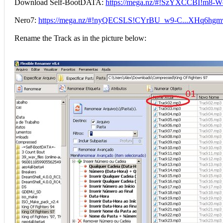
Download Self-BootDATA:
https://mega.nz/#!SzYXCCBI!m8-W
Nero7:
https://mega.nz/#!nyQECSLS!CYrBU_w9-C...XHq6hg
Rename the Track as in the picture below: