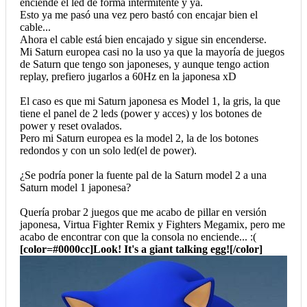
enciende el led de forma intermitente y ya.
Esto ya me pasó una vez pero bastó con encajar bien el
cable...
Ahora el cable está bien encajado y sigue sin encenderse.
Mi Saturn europea casi no la uso ya que la mayoría de juegos
de Saturn que tengo son japoneses, y aunque tengo action
replay, prefiero jugarlos a 60Hz en la japonesa xD
El caso es que mi Saturn japonesa es Model 1, la gris, la que
tiene el panel de 2 leds (power y acces) y los botones de
power y reset ovalados.
Pero mi Saturn europea es la model 2, la de los botones
redondos y con un solo led(el de power).
¿Se podría poner la fuente pal de la Saturn model 2 a una
Saturn model 1 japonesa?
Quería probar 2 juegos que me acabo de pillar en versión
japonesa, Virtua Fighter Remix y Fighters Megamix, pero me
acabo de encontrar con que la consola no enciende... :(
[color=#0000cc]Look! It's a giant talking egg![/color]