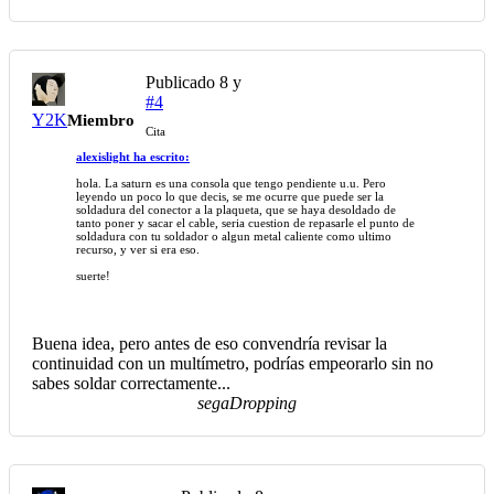
Publicado
8 y
#4
Y2K
Miembro
Cita
alexislight ha escrito:
hola. La saturn es una consola que tengo pendiente u.u. Pero
leyendo un poco lo que decis, se me ocurre que puede ser la
soldadura del conector a la plaqueta, que se haya desoldado de
tanto poner y sacar el cable, seria cuestion de repasarle el punto de
soldadura con tu soldador o algun metal caliente como ultimo
recurso, y ver si era eso.
suerte!
Buena idea, pero antes de eso convendría revisar la
continuidad con un multímetro, podrías empeorarlo sin no
sabes soldar correctamente...
segaDropping