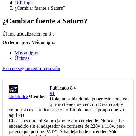
Off-Topic
¿Cambiar fuente a Saturn?
¿Cambiar fuente a Saturn?
Última actualización en
8 y
Ordenar por:
Más antiguo
Más antiguo
Últimas
Hilo de seguimiento
Impresión
Publicado
8 y
#1
streetrulez
Miembro
Hola, no sabía donde poner este tema ya
que no tiene que ver con Dreamcast, y
como esta es la única sección off-topic pues supongo que va
aquí xD
El caso es que mi Saturn japonesa no enciende. Nunca la he
encendido sin el adaptador de corriente de 220v a 110v, pero
parece que porque PATATA ha dejado de encender. Sólo