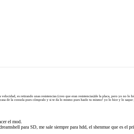
a velocidad, es retirando unas resistencias (creo que eran resistencias)de la placa, pero yo no lo
rcasa de la consola pues cómpralo y si te da lo mismo pues hazlo tu mismo! yo lo hice y lo saqu
cer el mod.
reamshell para SD, me sale siempre para hdd, el shenmue que es el pr