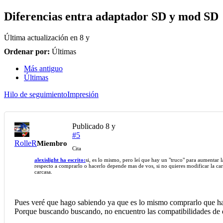
Diferencias entra adaptador SD y mod SD
Última actualización en
8 y
Ordenar por:
Últimas
Más antiguo
Últimas
Hilo de seguimiento
Impresión
Publicado
8 y
#5
RolleR
Miembro
Cita
alexislight ha escrito:
si, es lo mismo, pero leí que hay un "truco" para aumentar l
respecto a comprarlo o hacerlo depende mas de vos, si no quieres modificar la ca
carcasa.
Pues veré que hago sabiendo ya que es lo mismo comprarlo que ha
Porque buscando buscando, no encuentro las compatibilidades de d