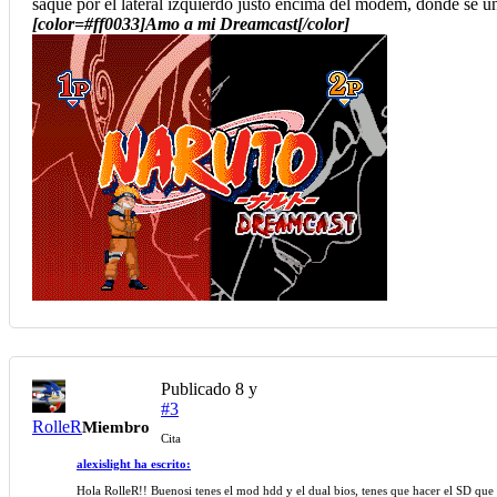
saque por el lateral izquierdo justo encima del modem, donde se 
[color=#ff0033]Amo a mi Dreamcast[/color]
Publicado
8 y
#3
RolleR
Miembro
Cita
alexislight ha escrito:
Hola RolleR!! Buenosi tenes el mod hdd y el dual bios, tenes que hacer el SD que 