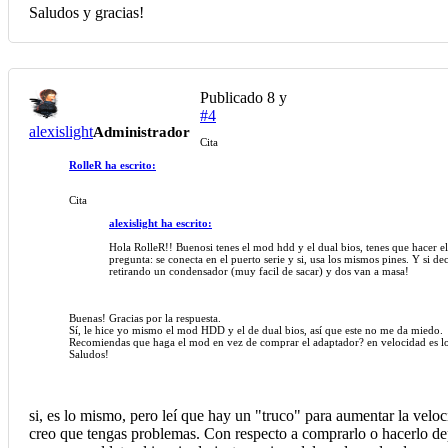
Saludos y gracias!
Publicado
8 y
#4
alexislight
Administrador
Cita
RolleR ha escrito:
Cita
alexislight ha escrito:
Hola RolleR!! Buenosi tenes el mod hdd y el dual bios, tenes que hacer e
pregunta: se conecta en el puerto serie y si, usa los mismos pines. Y si de
retirando un condensador (muy facil de sacar) y dos van a masa!
Buenas! Gracias por la respuesta.
Sí, le hice yo mismo el mod HDD y el de dual bios, así que este no me da miedo.
Recomiendas que haga el mod en vez de comprar el adaptador? en velocidad es 
Saludos!
si, es lo mismo, pero leí que hay un "truco" para aumentar la veloci
creo que tengas problemas. Con respecto a comprarlo o hacerlo dep