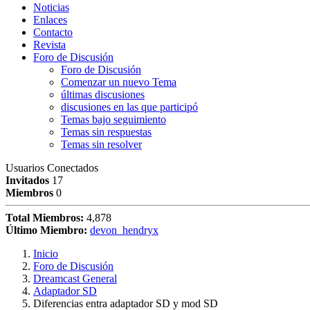
Noticias
Enlaces
Contacto
Revista
Foro de Discusión
Foro de Discusión
Comenzar un nuevo Tema
últimas discusiones
discusiones en las que participó
Temas bajo seguimiento
Temas sin respuestas
Temas sin resolver
Usuarios Conectados
Invitados
17
Miembros
0
Total Miembros:
4,878
Último Miembro:
devon_hendryx
Inicio
Foro de Discusión
Dreamcast General
Adaptador SD
Diferencias entra adaptador SD y mod SD