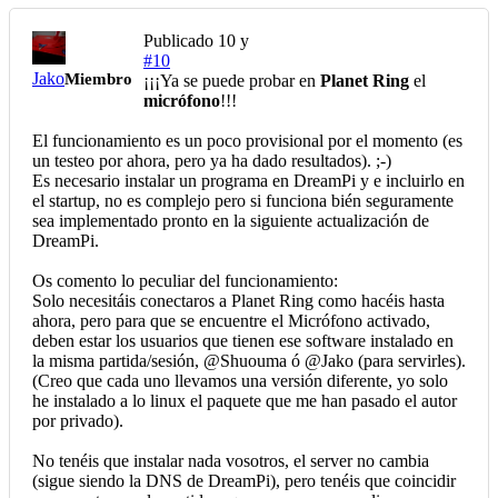
Publicado
10 y
#10
Jako
Miembro
¡¡¡Ya se puede probar en
Planet Ring
el
micrófono
!!!
El funcionamiento es un poco provisional por el momento (es
un testeo por ahora, pero ya ha dado resultados). ;-)
Es necesario instalar un programa en DreamPi y e incluirlo en
el startup, no es complejo pero si funciona bién seguramente
sea implementado pronto en la siguiente actualización de
DreamPi.
Os comento lo peculiar del funcionamiento:
Solo necesitáis conectaros a Planet Ring como hacéis hasta
ahora, pero para que se encuentre el Micrófono activado,
deben estar los usuarios que tienen ese software instalado en
la misma partida/sesión, @Shuouma ó
@Jako
(para servirles).
(Creo que cada uno llevamos una versión diferente, yo solo
he instalado a lo linux el paquete que me han pasado el autor
por privado).
No tenéis que instalar nada vosotros, el server no cambia
(sigue siendo la DNS de DreamPi), pero tenéis que coincidir