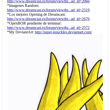
http://www.dreamcast.es/forum/viewthr...ad_id=2066
*Imagenes Random:
http://www.dreamcast.es/forum/viewthr...ad_id=2519
*Los mejores Opening de Dreamcast:
http://www.dreamcast.es/forum/viewthr...ad_id=2676
*OpenBOR pendiente de terminar:
http://www.dreamcast.es/forum/viewthr...ad_id=2572
*My DeviantArt:
http://super-knuckles.deviantart.com/