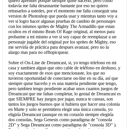
quiero aprender porque siempre quise hacerlo, pero como
todavía me falta desasnarme bastante por eso no quiero
retrasarlos a ustedes, por el momento me falta conseguir una
version de Photoshop que pueda usar y mientras tanto voy a
ver si logro hacer algunas pruebas de cambio de personajes
con los mismos sprites de Mighty The Armadillo que estan
ocultos en el mismo Beats Of Rage original, al menos para
probarme a mi mismo a ver si soy capaz de reemplazar a un
personaje jugable del original por los sprites de Mighty, eso
me serviría de práctica para despues avanzar, pero no la
alargo mas para no offtopicquear.
Sobre el On-Line de Dreamcast, si, yo tengo telefono en mi
casa y tambien algun que otro cable de teléfono en deshuso, y
soy exactamente de esos que mencionaste, los que no
tuvieron oportunidad de conectarse on-line en su día, así que
siempre quise hacerlo y es una materia pendiente que tengo,
pero tambien tengo pendiente acabar unos cuantos juegos de
Dreamcast que me faltan completar, lo genial de Dreamcast es
que SIEMPRE hay juegos por jugar, nunca te cansas, son
tantos los juegos buenos que si hubiera que hacer una colonia
en Marte y solo se permitiera elegir una única consola, yo
eligiría Dreamcast (aunque en mi corazón siempre elegiría
dos consolas, Sega Genesis como paradigma de "consola
2D" y Sega Dreamcast como paradigma de "consola 3D" ).