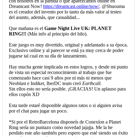
con nosotros en la partida o que aparezcamos online en
Dreamcast Now!
https://dreamcast.online/now/
. @Shuouma
es el creador del invento por lo tanto da más valor al testeo
del asunto, además, que casualidad...
Que mañana es el
Game Night Live UK: PLANET
RING!!!
(Más info al principio del hilo).
Este juego es muy divertido, original y adelantado a su época.
Exclusivo online y al parecer se está ya muy cerca de poder
jugarse tal cual en su día de lanzamiento.
Hay mucha gente implicada en estos logros, y desde mi punto
de vista un especial reconocimiento al trabajo que fue
comenzado hace casi 9 años por ni más ni menos que
Neoblast e Indiket, IberDC team creó
Earthcall
.
Sin ellos esto no sería posible. ¡GRACIAS! Un aplauso para
ellos copón XD
Esta tarde estaré disponible algunos ratos o si alguien avisa
por el chat para jugar un poco.
*Si por el RetroBarcelona disponeís de Conexíon a Planet
Ring sería un puntazo como novedad jajajja. Me la he
perdido este año también pero espero que esté siendo un éxito