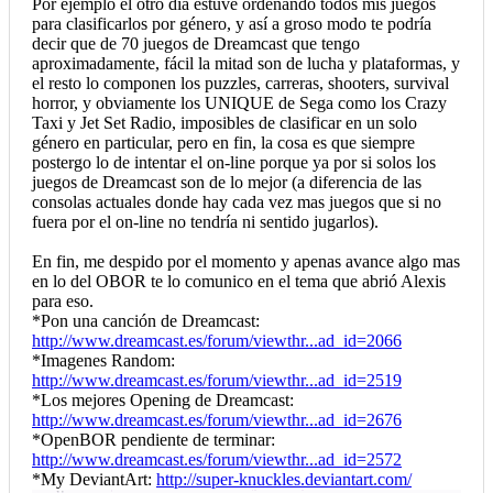
Por ejemplo el otro día estuve ordenando todos mis juegos
para clasificarlos por género, y así a groso modo te podría
decir que de 70 juegos de Dreamcast que tengo
aproximadamente, fácil la mitad son de lucha y plataformas, y
el resto lo componen los puzzles, carreras, shooters, survival
horror, y obviamente los UNIQUE de Sega como los Crazy
Taxi y Jet Set Radio, imposibles de clasificar en un solo
género en particular, pero en fin, la cosa es que siempre
postergo lo de intentar el on-line porque ya por si solos los
juegos de Dreamcast son de lo mejor (a diferencia de las
consolas actuales donde hay cada vez mas juegos que si no
fuera por el on-line no tendría ni sentido jugarlos).
En fin, me despido por el momento y apenas avance algo mas
en lo del OBOR te lo comunico en el tema que abrió Alexis
para eso.
*Pon una canción de Dreamcast:
http://www.dreamcast.es/forum/viewthr...ad_id=2066
*Imagenes Random:
http://www.dreamcast.es/forum/viewthr...ad_id=2519
*Los mejores Opening de Dreamcast:
http://www.dreamcast.es/forum/viewthr...ad_id=2676
*OpenBOR pendiente de terminar:
http://www.dreamcast.es/forum/viewthr...ad_id=2572
*My DeviantArt:
http://super-knuckles.deviantart.com/