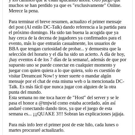
muchos se han perdido ya que es "exclusivamente" Online.
Merece la pena.
Para terminar el breve resumen, actualizo el primer mensaje
del post (Al estilo DC-Talk) dando referencia a la partida para
el próximo domingo. Ha sido tan buena la acogida que ya
hay cerca de la decena de jugadores ya confirmados para el
evento, más lo que entrarán casualmente, los usuarios de
BBA que tengan curiosidad de probar... y demuestra que la
selección del horario y el día ha sido un acierto. A día de hoy,
¡hay eventos 4 de los 7 días de la semana!, además de que por
supuesto uno se puede conectar en cualquier momento y
juegar con quien quiera a lo que quiera, solo es cuestión de
visitar Dreamcast Now! y tener suerte o mandar algún
mensaje por el chat de esta misma web o la mencionada DC-
Talk. Es más fácil que nunca jugar con alguien de la otra
punta del mundo.
Esta semana no me toca hacer de "Host" del server y se le
pasa el honor a @tmjwid como estaba acordado, aún así
andaré conectando dando tiros, ya que el juego de esta
semana es... ¡¡¡QUAKE 3!!! Sobran las explicaciones jajjaja.
Para más info leer el primer post de este hilo, cada lunes o
martes procuraré actualizarlo.