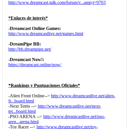
http://www.dreamcast-talk.com/forum/v...amp;t=9703
*Enlaces de interés*
-Dreamcast Online Games:
http://www.dreamcastlive.net/games.html
-DreamPipe BB:
http://bb.dreampipe.net/
-Dreamcast Now!:
https://dreamcast.online/now/
*Rankings y Puntuaciones Oficiales*
-Alien Front Online-->
http://www.dreamcastlive.net/alien-
fr...board.html
-Next Tetris -->
http://www.dreamcastlive.net/next-
tet...board.html
-PSO ARENA -->
http://www.dreamcastlive.net/pso-
aren...arena.html
-Toy Racer -->
http://www.dreamcastlive.net/toy-