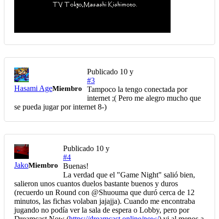
Publicado
10 y
#3
Hasami Age
Miembro
Tampoco la tengo conectada por
internet ;( Pero me alegro mucho que
se pueda jugar por internet 8-)
Publicado
10 y
#4
Jako
Miembro
Buenas!
La verdad que el "Game Night" salió bien,
salieron unos cuantos duelos bastante buenos y duros
(recuerdo un Round con @Shuouma que duró cerca de 12
minutos, las fichas volaban jajajja). Cuando me encontraba
jugando no podía ver la sala de espera o Lobby, pero por
Dreamcast Now (
https://dreamcast.online/now/
) vi al menos a