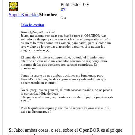
Publicado
10 y
#7
Super Knuckles
Miembro
Cita
Jako ha escrito:
Amén @SuperKnuckles!
Jajaja, me alegra que sigas estudiando para el OPENBOR, vas
sobrado de tiempo ya que aún está la cosa en preparativos... aún
así no te lo tomes como un examen, para nada!, pero sí como un
reto y algo de lo que vas a aprender bastante, si te gustan los
juegos disfrutarás ;-)
El tema del Online es comprensible, no todo el mundo tiene
teléfono en casa un o un vendedor cercano de raspberry. Pero
ninguna de las dos opciones son caras ni complejas. Es
plantearselo.
Tengo la suerte de que ambas opciones me funcionan, pero
DreamPi mola más, facilita algunas cosas y está todo más que
documentado en internet.
No sé, pregunta en general, durante taaaaantos años, no os picaba
la curiosidad/rábia de decir:
"No pude probar ese juego online en su día ni jugaré
jamás
a este
otro..."
Pues te quitas esa espina y encima de repente valoras más aún si
cabe tu Dreamcast. :-)
Si Jako, ambas cosas, o sea, sobre el OpenBOR es algo que