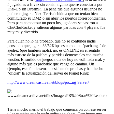
5 jugadores a la vez sin contar alguno que se conectaría por
Dial-Up sin DreamPi. La pena fue que algunos usuarios no
pudieron jugar a Next Tetris debido a que no tenían bien
configurado su DMZ o sin abrir los puertos correspondientes.
Pero para compensar un poco los jugadores se pasaron a
ChuChuRocket y salieron algunas partidas con 4 players, fue
muy muy divertido.
Para quien no lo ha probado, que no se confunda nadie
pensando que jugar a 33/52Kbps es como una "pachanga" de
ajedrez (que también mola), no, es ONLINE en el sentido
más estricto de la palabra y partidas demenciales con mucha
tensión. El surtido de juegos a día de hoy no está nada mal, y
alguno más que es probable que venga de camino. Un
ejemplo, este fin de semana estaban de pruebas y han hecho
"oficial" la actualización del server de Planet Ring:
http://www.dreamcastlive.net/blogs/po...ng-Server/
Tiene mucho mérito el trabajo que comenzaron con ese server
y los cambios que le están aplicando ahora. Otro juego que