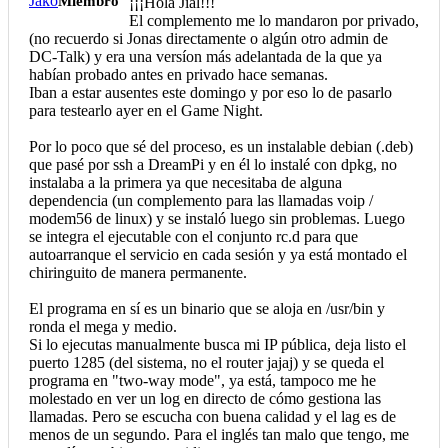
Jako
Miembro
¡¡¡Hola Jial!!!
El complemento me lo mandaron por privado,
(no recuerdo si Jonas directamente o algún otro admin de
DC-Talk) y era una versíon más adelantada de la que ya
habían probado antes en privado hace semanas.
Iban a estar ausentes este domingo y por eso lo de pasarlo
para testearlo ayer en el Game Night.
Por lo poco que sé del proceso, es un instalable debian (.deb)
que pasé por ssh a DreamPi y en él lo instalé con dpkg, no
instalaba a la primera ya que necesitaba de alguna
dependencia (un complemento para las llamadas voip /
modem56 de linux) y se instaló luego sin problemas. Luego
se integra el ejecutable con el conjunto rc.d para que
autoarranque el servicio en cada sesión y ya está montado el
chiringuito de manera permanente.
El programa en sí es un binario que se aloja en /usr/bin y
ronda el mega y medio.
Si lo ejecutas manualmente busca mi IP pública, deja listo el
puerto 1285 (del sistema, no el router jajaj) y se queda el
programa en "two-way mode", ya está, tampoco me he
molestado en ver un log en directo de cómo gestiona las
llamadas. Pero se escucha con buena calidad y el lag es de
menos de un segundo. Para el inglés tan malo que tengo, me