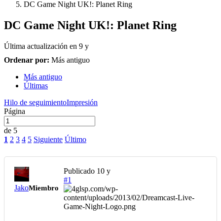
DC Game Night UK!: Planet Ring
DC Game Night UK!: Planet Ring
Última actualización en
9 y
Ordenar por:
Más antiguo
Más antiguo
Últimas
Hilo de seguimiento
Impresión
Página
de 5
1
2
3
4
5
Siguiente
Último
Publicado
10 y
#1
Jako
Miembro