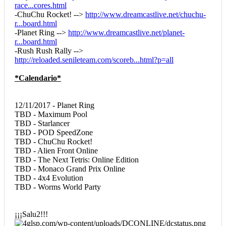
race...cores.html
-ChuChu Rocket! -->
http://www.dreamcastlive.net/chuchu-
r...board.html
-Planet Ring -->
http://www.dreamcastlive.net/planet-
r...board.html
-Rush Rush Rally -->
http://reloaded.senileteam.com/scoreb...html?p=all
*Calendario*
12/11/2017 - Planet Ring
TBD - Maximum Pool
TBD - Starlancer
TBD - POD SpeedZone
TBD - ChuChu Rocket!
TBD - Alien Front Online
TBD - The Next Tetris: Online Edition
TBD - Monaco Grand Prix Online
TBD - 4x4 Evolution
TBD - Worms World Party
¡¡¡Salu2!!!