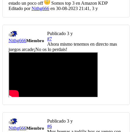
estado un poco off
Somos top 3 en Amazon KDP
Editado por
Nithg666
en 30-08-2023 21:41,
3 y
Publicado
3 y
#7
Nithg666
Miembro
Ahora mismo tenemos en directo mas
juegos arcade¡No os lo perdais!
Publicado
3 y
#6
Nithg666
Miembro
Muy buenas a tod@s hoy os vengo con