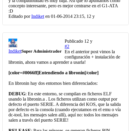
y la compatibilidad es muy baja. Así que lo apuntamos como
concepto interesante, pero es mejor centrarse en el G1-ATA
:D
Editado por
Indiket
en 01-06-2014 23:15,
12 y
Publicado
12 y
#2
Indiket
Super Administrador
En el anterior post vimos la
configuración + instalación de
libronin, ahora vamos a aprender a usarla!
[color=#0066ff]Entendiendo a libronin[/color]
En libronin hay dos entornos bien diferenciados:
DEBUG
: En este entorno, se compilan en ficheros ELF
usando la libronin.a . Los ficheros utilizan como output por
defecto el puerto SERIE. A diferencia del KOS, que la salida
por defecto es la consola (cuando ejecutamos en el emu o vía
dc-tool, los mensajes salen allí), aquí no: todos los mensajes
salen a través del puerto SERIE!
RELEASE
: Para las releases, se generan ficheros BIN