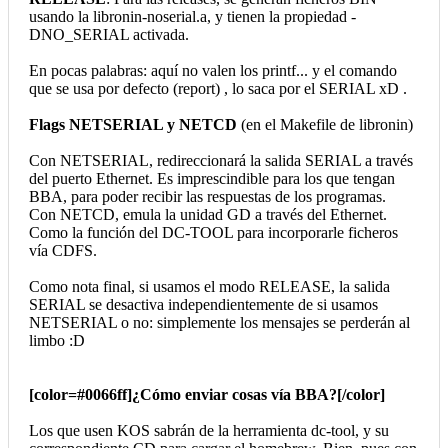
usando la libronin-noserial.a, y tienen la propiedad -
DNO_SERIAL activada.
En pocas palabras: aquí no valen los printf... y el comando
que se usa por defecto (report) , lo saca por el SERIAL xD .
Flags NETSERIAL y NETCD
(en el Makefile de libronin)
Con NETSERIAL, redireccionará la salida SERIAL a través
del puerto Ethernet. Es imprescindible para los que tengan
BBA, para poder recibir las respuestas de los programas.
Con NETCD, emula la unidad GD a través del Ethernet.
Como la función del DC-TOOL para incorporarle ficheros
vía CDFS.
Como nota final, si usamos el modo RELEASE, la salida
SERIAL se desactiva independientemente de si usamos
NETSERIAL o no: simplemente los mensajes se perderán al
limbo :D
[color=#0066ff]¿Cómo enviar cosas vía BBA?[/color]
Los que usen KOS sabrán de la herramienta dc-tool, y su