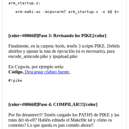
arm_startup.o:
   arm-eabi-as -mcpu=arm7 arm_startup.s -o $@ $<
[color=#0066ff]Paso 3: Revisando los PIKE[/color]
Finalmente, en la carpeta /tools, tenéis 3 scripts PIKE. Debéis
abrirlos y ajustar la ruta de ejecución (si es necesario), para
encode_armcode.pike y ipupload.pike
En Cygwin, por ejemplo sería:
Código.
Descargar código fuente.
#!pike
[color=#0066ff]Paso 4: COMPILAR!!![/color]
Por fin dreamers!!! Tenéis cargado los PATHS de PIKE y las
rutas del sh-elf? Habéis editado el Makefile tal y cómo os
comento? Lo que queda es pan comido ahora!!