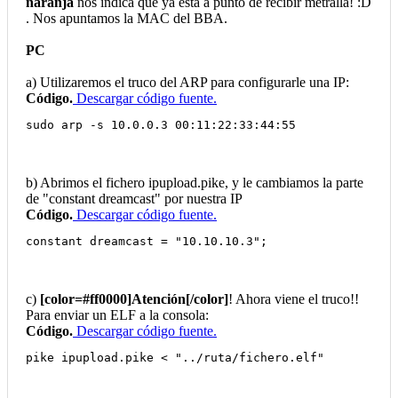
naranja
nos indica que ya está a punto de recibir metralla! :D
. Nos apuntamos la MAC del BBA.
PC
a) Utilizaremos el truco del ARP para configurarle una IP:
Código.
Descargar código fuente.
sudo arp -s 10.0.0.3 00:11:22:33:44:55
b) Abrimos el fichero ipupload.pike, y le cambiamos la parte
de "constant dreamcast" por nuestra IP
Código.
Descargar código fuente.
constant dreamcast = "10.10.10.3";
c)
[color=#ff0000]Atención[/color]
! Ahora viene el truco!!
Para enviar un ELF a la consola:
Código.
Descargar código fuente.
pike ipupload.pike < "../ruta/fichero.elf"