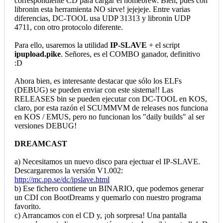
correspondiente CD para cargar el homebrew. Bien, pues con
libronin esta herramienta NO sirve! jejejeje. Entre varias
diferencias, DC-TOOL usa UDP 31313 y libronin UDP
4711, con otro protocolo diferente.
Para ello, usaremos la utilidad
IP-SLAVE
+ el script
ipupload.pike
. Señores, es el COMBO ganador, definitivo
:D
Ahora bien, es interesante destacar que sólo los ELFs
(DEBUG) se pueden enviar con este sistema!! Las
RELEASES bin se pueden ejecutar con DC-TOOL en KOS,
claro, por esta razón el SCUMMVM de releases nos funciona
en KOS / EMUS, pero no funcionan los "daily builds" al ser
versiones DEBUG!
DREAMCAST
a) Necesitamos un nuevo disco para ejectuar el IP-SLAVE.
Descargaremos la versión V1.002:
http://mc.pp.se/dc/ipslave.html
b) Ese fichero contiene un BINARIO, que podemos generar
un CDI con BootDreams y quemarlo con nuestro programa
favorito.
c) Arrancamos con el CD y, ¡oh sorpresa! Una pantalla