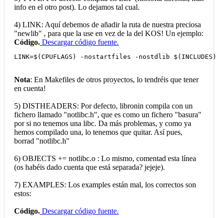
info en el otro post). Lo dejamos tal cual.
4) LINK: Aquí debemos de añadir la ruta de nuestra preciosa
"newlib" , para que la use en vez de la del KOS! Un ejemplo:
Código.
Descargar código fuente.
LINK=$(CPUFLAGS) -nostartfiles -nostdlib $(INCLUDES)
Nota
: En Makefiles de otros proyectos, lo tendréis que tener
en cuenta!
5) DISTHEADERS: Por defecto, libronin compila con un
fichero llamado "notlibc.h", que es como un fichero "basura"
por si no tenemos una libc. Da más problemas, y como ya
hemos compilado una, lo tenemos que quitar. Así pues,
borrad "notlibc.h"
6) OBJECTS += notlibc.o : Lo mismo, comentad esta línea
(os habéis dado cuenta que está separada? jejeje).
7) EXAMPLES: Los examples están mal, los correctos son
estos:
Código.
Descargar código fuente.