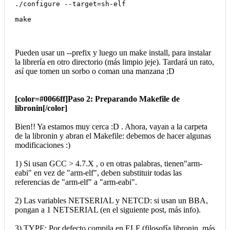
./configure --target=sh-elf
make
Pueden usar un --prefix y luego un make install, para instalar
la librería en otro directorio (más limpio jeje). Tardará un rato,
así que tomen un sorbo o coman una manzana ;D
[color=#0066ff]Paso 2: Preparando Makefile de
libronin[/color]
Bien!! Ya estamos muy cerca :D . Ahora, vayan a la carpeta
de la libronin y abran el Makefile: debemos de hacer algunas
modificaciones :)
1) Si usan GCC > 4.7.X , o en otras palabras, tienen"arm-
eabi" en vez de "arm-elf", deben substituir todas las
referencias de "arm-elf" a "arm-eabi".
2) Las variables NETSERIAL y NETCD: si usan un BBA,
pongan a 1 NETSERIAL (en el siguiente post, más info).
3) TYPE: Por defecto compila en ELF (filosofía libronin, más