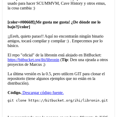
usado para hacer SCUMMVM, Cave History y otros emus,
la cosa cambia :)
[color=#0066ff]¡Me gusta me gusta! ¿De dónde me lo
bajo?[/color]
¡¡Eeeh, quieto parao!! Aquí no encontrarán ningún binario
amigos, tocará compilar y compilar :) . Empecemos por lo
básico.
El repo "oficial" de la libronin está alojado en BitBucket:
https://bitbucket.org/ihi/libronin
(
Tip
: Den una ojeada a otros
proyectos de Marcus ;)
La última versión es la 0.5, pero utilicen GIT para clonar el
repositorio (tiene algunos ejemplos que no están en la
distribución).
Código.
Descargar código fuente.
git clone https://bitbucket.org/ihi/libronin.git