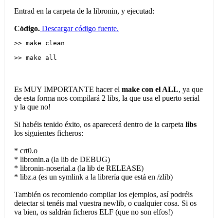
Entrad en la carpeta de la libronin, y ejecutad:
Código.
Descargar código fuente.
>> make clean
>> make all
Es MUY IMPORTANTE hacer el
make con el ALL
, ya que
de esta forma nos compilará 2 libs, la que usa el puerto serial
y la que no!
Si habéis tenido éxito, os aparecerá dentro de la carpeta
libs
los siguientes ficheros:
* crt0.o
* libronin.a (la lib de DEBUG)
* libronin-noserial.a (la lib de RELEASE)
* libz.a (es un symlink a la librería que está en /zlib)
También os recomiendo compilar los ejemplos, así podréis
detectar si tenéis mal vuestra newlib, o cualquier cosa. Si os
va bien, os saldrán ficheros ELF (que no son elfos!)