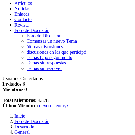
Artículos
Noticias
Enlaces
Contacto
Revista
Foro de Discusión
Foro de Discusión
Comenzar un nuevo Tema
últimas discusiones
discusiones en las que participó
Temas bajo seguimiento
Temas sin respuestas
Temas sin resolver
Usuarios Conectados
Invitados
6
Miembros
0
Total Miembros:
4,878
Último Miembro:
devon_hendryx
Inicio
Foro de Discusión
Desarrollo
General