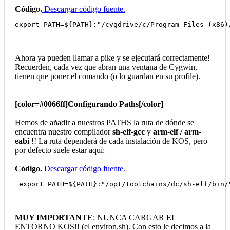
Código.
Descargar código fuente.
export PATH=${PATH}:"/cygdrive/c/Program Files (x86)
Ahora ya pueden llamar a pike y se ejecutará correctamente!
Recuerden, cada vez que abran una ventana de Cygwin,
tienen que poner el comando (o lo guardan en su profile).
[color=#0066ff]Configurando Paths[/color]
Hemos de añadir a nuestros PATHS la ruta de dónde se
encuentra nuestro compilador
sh-elf-gcc
y
arm-elf / arm-
eabi
!! La ruta dependerá de cada instalación de KOS, pero
por defecto suele estar aquí:
Código.
Descargar código fuente.
 export PATH=${PATH}:"/opt/toolchains/dc/sh-elf/bin/
MUY IMPORTANTE
: NUNCA CARGAR EL
ENTORNO KOS!! (el environ.sh). Con esto le decimos a la