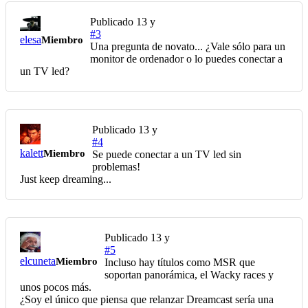
Publicado
13 y
#3
elesa
Miembro
Una pregunta de novato... ¿Vale sólo para un
monitor de ordenador o lo puedes conectar a
un TV led?
Publicado
13 y
#4
kalett
Miembro
Se puede conectar a un TV led sin
problemas!
Just keep dreaming...
Publicado
13 y
#5
elcuneta
Miembro
Incluso hay títulos como MSR que
soportan panorámica, el Wacky races y
unos pocos más.
¿Soy el único que piensa que relanzar Dreamcast sería una