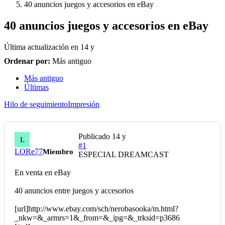
40 anuncios juegos y accesorios en eBay
40 anuncios juegos y accesorios en eBay
Última actualización en
14 y
Ordenar por:
Más antiguo
Más antiguo
Últimas
Hilo de seguimiento
Impresión
Publicado
14 y
L
#1
LORe77
Miembro
ESPECIAL DREAMCAST
En venta en eBay
40 anuncios entre juegos y accesorios
[url]http://www.ebay.com/sch/nerobasooka/m.html?
_nkw=&_armrs=1&_from=&_ipg=&_trksid=p3686