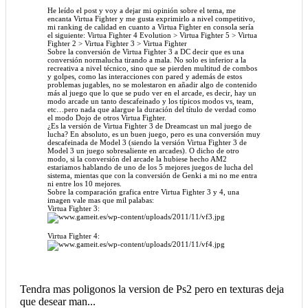
He leído el post y voy a dejar mi opinión sobre el tema, me
encanta Virtua Fighter y me gusta exprimirlo a nivel competitivo,
mi ranking de calidad en cuanto a Virtua Fighter en consola sería
el siguiente: Virtua Fighter 4 Evolution > Virtua Fighter 5 > Virtua
Fighter 2 > Virtua Fighter 3 > Virtua Fighter
Sobre la conversión de Virtua Fighter 3 a DC decir que es una
conversión normalucha tirando a mala. No solo es inferior a la
recreativa a nivel técnico, sino que se pierden multitud de combos
y golpes, como las interacciones con pared y además de estos
problemas jugables, no se molestaron en añadir algo de contenido
más al juego que lo que se pudo ver en el arcade, es decir, hay un
modo arcade un tanto descafeinado y los típicos modos vs, team,
etc…pero nada que alargue la duración del título de verdad como
el modo Dojo de otros Virtua Fighter.
¿Es la versión de Virtua Fighter 3 de Dreamcast un mal juego de
lucha? En absoluto, es un buen juego, pero es una conversión muy
descafeinada de Model 3 (siendo la versión Virtua Fighter 3 de
Model 3 un juego sobresaliente en arcades). O dicho de otro
modo, si la conversión del arcade la hubiese hecho AM2
estariamos hablando de uno de los 5 mejores juegos de lucha del
sistema, mientas que con la conversión de Genki a mi no me entra
ni entre los 10 mejores.
Sobre la comparación grafica entre Virtua Fighter 3 y 4, una
imagen vale mas que mil palabas:
Virtua Fighter 3:
Virtua Fighter 4:
Tendra mas poligonos la version de Ps2 pero en texturas deja
que desear man...