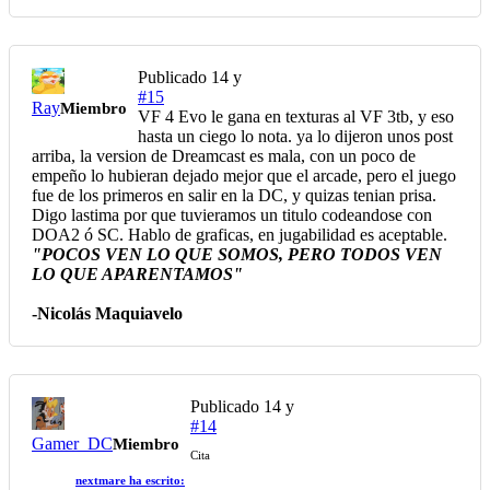
Publicado
14 y
#15
Ray
Miembro
VF 4 Evo le gana en texturas al VF 3tb, y eso
hasta un ciego lo nota. ya lo dijeron unos post
arriba, la version de Dreamcast es mala, con un poco de
empeño lo hubieran dejado mejor que el arcade, pero el juego
fue de los primeros en salir en la DC, y quizas tenian prisa.
Digo lastima por que tuvieramos un titulo codeandose con
DOA2 ó SC. Hablo de graficas, en jugabilidad es aceptable.
"POCOS VEN LO QUE SOMOS, PERO TODOS VEN
LO QUE APARENTAMOS"
-Nicolás Maquiavelo
Publicado
14 y
#14
Gamer_DC
Miembro
Cita
nextmare ha escrito: