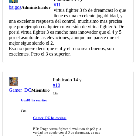
#11
baigos
Administrador
virtua fighter 3 tb de dreamcast lo que
tiene es una excelente jugabilidad, y
una excelente respuesta del control, muchisimo mas precisa
que por ejemplo cualquier conversión de virtua fighter 5. De
por si virtua fighter 3 es mucho mas innovador que el 4 y 5
por el asunto de las elevaciones, aunque me parece que el
mejor sigue siendo el 2.
Eso no quiere decir que el 4 y el 5 no sean buenos, son
excelentes. Pero el 3 es superior.
Publicado
14 y
#10
Gamer_DC
Miembro
Cita
Guz81 ha escrito:
Cita
Gamer_DC ha escrito:
P.D: Tengo virtua fighter 4 evolution de ps2 y la
verdad me quedo con el 3 de dreamcast, ya que
el 3 tiene mejores graficos y texturas mas