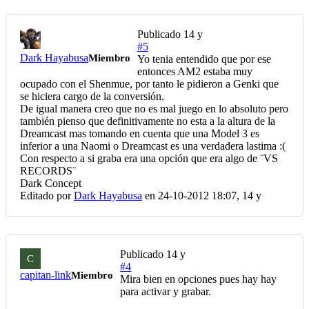
Publicado
14 y
#5
Dark Hayabusa
Miembro
Yo tenia entendido que por ese
entonces AM2 estaba muy
ocupado con el Shenmue, por tanto le pidieron a Genki que
se hiciera cargo de la conversión.
De igual manera creo que no es mal juego en lo absoluto pero
también pienso que definitivamente no esta a la altura de la
Dreamcast mas tomando en cuenta que una Model 3 es
inferior a una Naomi o Dreamcast es una verdadera lastima :(
Con respecto a si graba era una opción que era algo de ¨VS
RECORDS¨
Dark Concept
Editado por
Dark Hayabusa
en 24-10-2012 18:07,
14 y
Publicado
14 y
C
#4
capitan-link
Miembro
Mira bien en opciones pues hay hay
para activar y grabar.