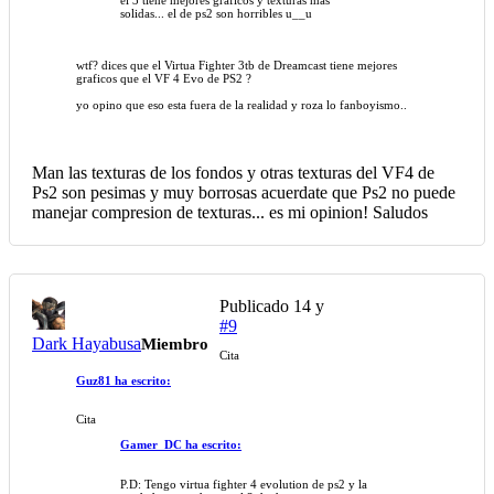
solidas... el de ps2 son horribles u__u
wtf? dices que el Virtua Fighter 3tb de Dreamcast tiene mejores
graficos que el VF 4 Evo de PS2 ?
yo opino que eso esta fuera de la realidad y roza lo fanboyismo..
Man las texturas de los fondos y otras texturas del VF4 de
Ps2 son pesimas y muy borrosas acuerdate que Ps2 no puede
manejar compresion de texturas... es mi opinion! Saludos
Publicado
14 y
#9
Dark Hayabusa
Miembro
Cita
Guz81 ha escrito:
Cita
Gamer_DC ha escrito:
P.D: Tengo virtua fighter 4 evolution de ps2 y la