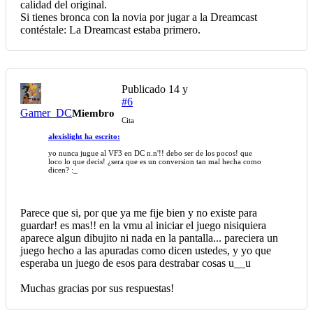
calidad del original.
Si tienes bronca con la novia por jugar a la Dreamcast
contéstale: La Dreamcast estaba primero.
Publicado
14 y
#6
Gamer_DC
Miembro
Cita
alexislight ha escrito:
yo nunca jugue al VF3 en DC n.n'!! debo ser de los pocos! que
loco lo que decis! ¿sera que es un conversion tan mal hecha como
dicen? :_
Parece que si, por que ya me fije bien y no existe para
guardar! es mas!! en la vmu al iniciar el juego nisiquiera
aparece algun dibujito ni nada en la pantalla... pareciera un
juego hecho a las apuradas como dicen ustedes, y yo que
esperaba un juego de esos para destrabar cosas u__u
Muchas gracias por sus respuestas!