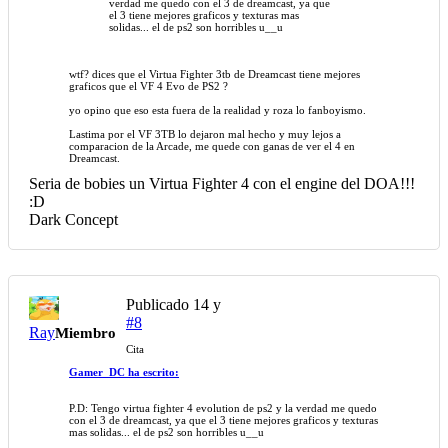
verdad me quedo con el 3 de dreamcast, ya que
el 3 tiene mejores graficos y texturas mas
solidas... el de ps2 son horribles u__u
wtf? dices que el Virtua Fighter 3tb de Dreamcast tiene mejores
graficos que el VF 4 Evo de PS2 ?
yo opino que eso esta fuera de la realidad y roza lo fanboyismo.
Lastima por el VF 3TB lo dejaron mal hecho y muy lejos a
comparacion de la Arcade, me quede con ganas de ver el 4 en
Dreamcast.
Seria de bobies un Virtua Fighter 4 con el engine del DOA!!!
:D
Dark Concept
Publicado
14 y
#8
Ray
Miembro
Cita
Gamer_DC ha escrito:
P.D: Tengo virtua fighter 4 evolution de ps2 y la verdad me quedo
con el 3 de dreamcast, ya que el 3 tiene mejores graficos y texturas
mas solidas... el de ps2 son horribles u__u