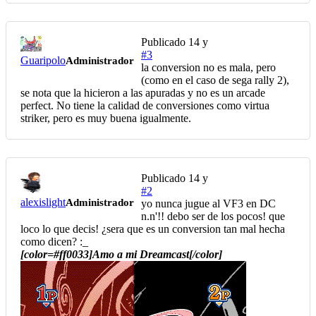
Publicado
14 y
#3
Guaripolo
Administrador
la conversion no es mala, pero
(como en el caso de sega rally 2),
se nota que la hicieron a las apuradas y no es un arcade
perfect. No tiene la calidad de conversiones como virtua
striker, pero es muy buena igualmente.
Publicado
14 y
#2
alexislight
Administrador
yo nunca jugue al VF3 en DC
n.n'!! debo ser de los pocos! que
loco lo que decis! ¿sera que es un conversion tan mal hecha
como dicen? :_
[color=#ff0033]Amo a mi Dreamcast[/color]