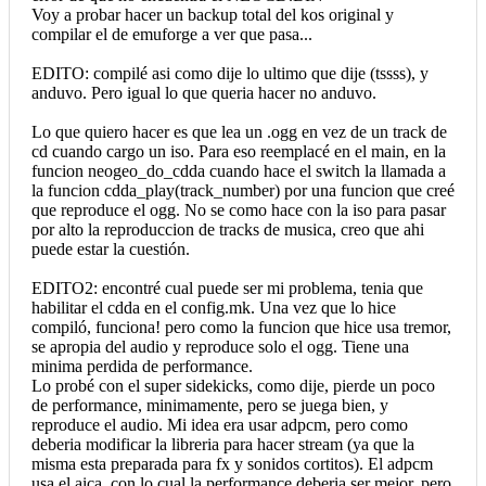
Voy a probar hacer un backup total del kos original y
compilar el de emuforge a ver que pasa...
EDITO: compilé asi como dije lo ultimo que dije (tssss), y
anduvo. Pero igual lo que queria hacer no anduvo.
Lo que quiero hacer es que lea un .ogg en vez de un track de
cd cuando cargo un iso. Para eso reemplacé en el main, en la
funcion neogeo_do_cdda cuando hace el switch la llamada a
la funcion cdda_play(track_number) por una funcion que creé
que reproduce el ogg. No se como hace con la iso para pasar
por alto la reproduccion de tracks de musica, creo que ahi
puede estar la cuestión.
EDITO2: encontré cual puede ser mi problema, tenia que
habilitar el cdda en el config.mk. Una vez que lo hice
compiló, funciona! pero como la funcion que hice usa tremor,
se apropia del audio y reproduce solo el ogg. Tiene una
minima perdida de performance.
Lo probé con el super sidekicks, como dije, pierde un poco
de performance, minimamente, pero se juega bien, y
reproduce el audio. Mi idea era usar adpcm, pero como
deberia modificar la libreria para hacer stream (ya que la
misma esta preparada para fx y sonidos cortitos). El adpcm
usa el aica, con lo cual la performance deberia ser mejor, pero