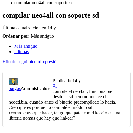
compilar neo4all con soporte sd
compilar neo4all con soporte sd
Última actualización en
14 y
Ordenar por:
Más antiguo
Más antiguo
Últimas
Hilo de seguimiento
Impresión
Publicado
14 y
#1
baigos
Administrador
compilé el neo4all, funciona bien
desde la sd pero no me lee el
neocd.bin, cuando antes el binario precompilado lo hacia.
Creo que es porque no compilé el módulo sd.
¿cómo tengo que hacer, tengo que patchear el kos? o es una
libreria nomas que hay que linkear?