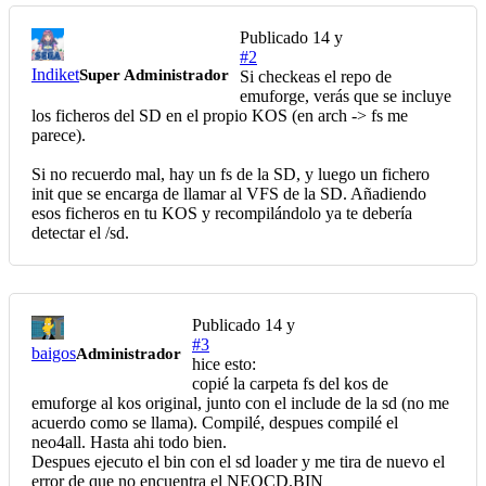
Publicado
14 y
#2
Indiket
Super Administrador
Si checkeas el repo de
emuforge, verás que se incluye
los ficheros del SD en el propio KOS (en arch -> fs me
parece).
Si no recuerdo mal, hay un fs de la SD, y luego un fichero
init que se encarga de llamar al VFS de la SD. Añadiendo
esos ficheros en tu KOS y recompilándolo ya te debería
detectar el /sd.
Publicado
14 y
#3
baigos
Administrador
hice esto:
copié la carpeta fs del kos de
emuforge al kos original, junto con el include de la sd (no me
acuerdo como se llama). Compilé, despues compilé el
neo4all. Hasta ahi todo bien.
Despues ejecuto el bin con el sd loader y me tira de nuevo el
error de que no encuentra el NEOCD.BIN