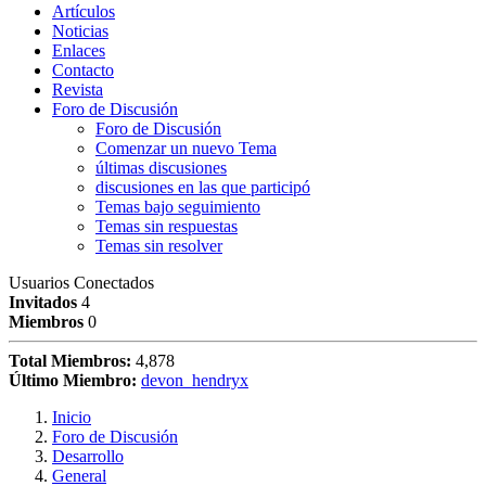
Artículos
Noticias
Enlaces
Contacto
Revista
Foro de Discusión
Foro de Discusión
Comenzar un nuevo Tema
últimas discusiones
discusiones en las que participó
Temas bajo seguimiento
Temas sin respuestas
Temas sin resolver
Usuarios Conectados
Invitados
4
Miembros
0
Total Miembros:
4,878
Último Miembro:
devon_hendryx
Inicio
Foro de Discusión
Desarrollo
General