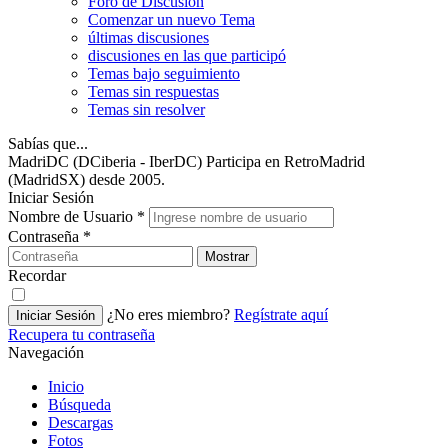
Foro de Discusión
Comenzar un nuevo Tema
últimas discusiones
discusiones en las que participó
Temas bajo seguimiento
Temas sin respuestas
Temas sin resolver
Sabías que...
MadriDC (DCiberia - IberDC) Participa en RetroMadrid
(MadridSX) desde 2005.
Iniciar Sesión
Nombre de Usuario
*
Contraseña
*
Mostrar
Recordar
¿No eres miembro?
Regístrate aquí
Iniciar Sesión
Recupera tu contraseña
Navegación
Inicio
Búsqueda
Descargas
Fotos