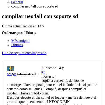
General
compilar neo4all con soporte sd
compilar neo4all con soporte sd
Última actualización en
14 y
Ordenar por:
Últimas
Más antiguo
Últimas
Hilo de seguimiento
Impresión
Publicado
14 y
#3
baigos
Administrador
hice esto:
copié la carpeta fs del kos de
emuforge al kos original, junto con el include de la sd (no me
acuerdo como se llama). Compilé, despues compilé el
neo4all. Hasta ahi todo bien.
Despues ejecuto el bin con el sd loader y me tira de nuevo el
error de que no encuentra el NEOCD.BIN