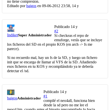
no tiene compresion.
Editado por
baigos
en 09-06-2012 23:58,
14 y
Publicado
14 y
#2
Indiket
Super Administrador
Si checkeas el repo de
emuforge, verás que se incluye
los ficheros del SD en el propio KOS (en arch -> fs me
parece).
Si no recuerdo mal, hay un fs de la SD, y luego un fichero
init que se encarga de llamar al VFS de la SD. Añadiendo
esos ficheros en tu KOS y recompilándolo ya te debería
detectar el /sd.
Publicado
14 y
#1
baigos
Administrador
compilé el neo4all, funciona bien
desde la sd pero no me lee el
neocd.bin, cuando antes el binario precompilado lo hacia.