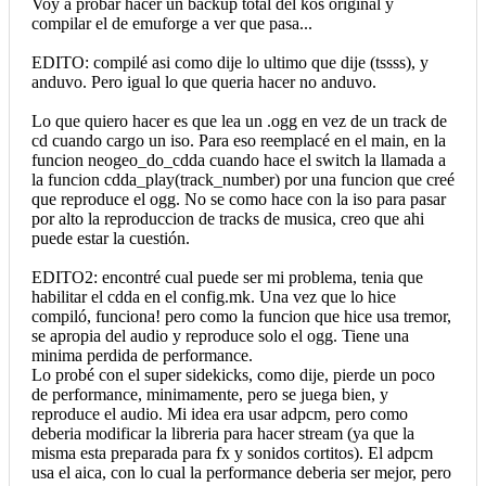
Voy a probar hacer un backup total del kos original y
compilar el de emuforge a ver que pasa...
EDITO: compilé asi como dije lo ultimo que dije (tssss), y
anduvo. Pero igual lo que queria hacer no anduvo.
Lo que quiero hacer es que lea un .ogg en vez de un track de
cd cuando cargo un iso. Para eso reemplacé en el main, en la
funcion neogeo_do_cdda cuando hace el switch la llamada a
la funcion cdda_play(track_number) por una funcion que creé
que reproduce el ogg. No se como hace con la iso para pasar
por alto la reproduccion de tracks de musica, creo que ahi
puede estar la cuestión.
EDITO2: encontré cual puede ser mi problema, tenia que
habilitar el cdda en el config.mk. Una vez que lo hice
compiló, funciona! pero como la funcion que hice usa tremor,
se apropia del audio y reproduce solo el ogg. Tiene una
minima perdida de performance.
Lo probé con el super sidekicks, como dije, pierde un poco
de performance, minimamente, pero se juega bien, y
reproduce el audio. Mi idea era usar adpcm, pero como
deberia modificar la libreria para hacer stream (ya que la
misma esta preparada para fx y sonidos cortitos). El adpcm
usa el aica, con lo cual la performance deberia ser mejor, pero