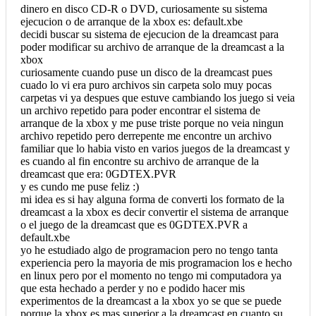
dinero en disco CD-R o DVD, curiosamente su sistema
ejecucion o de arranque de la xbox es: default.xbe
decidi buscar su sistema de ejecucion de la dreamcast para
poder modificar su archivo de arranque de la dreamcast a la
xbox
curiosamente cuando puse un disco de la dreamcast pues
cuado lo vi era puro archivos sin carpeta solo muy pocas
carpetas vi ya despues que estuve cambiando los juego si veia
un archivo repetido para poder encontrar el sistema de
arranque de la xbox y me puse triste porque no veia ningun
archivo repetido pero derrepente me encontre un archivo
familiar que lo habia visto en varios juegos de la dreamcast y
es cuando al fin encontre su archivo de arranque de la
dreamcast que era: 0GDTEX.PVR
y es cundo me puse feliz :)
mi idea es si hay alguna forma de converti los formato de la
dreamcast a la xbox es decir convertir el sistema de arranque
o el juego de la dreamcast que es 0GDTEX.PVR a
default.xbe
yo he estudiado algo de programacion pero no tengo tanta
experiencia pero la mayoria de mis programacion los e hecho
en linux pero por el momento no tengo mi computadora ya
que esta hechado a perder y no e podido hacer mis
experimentos de la dreamcast a la xbox yo se que se puede
porque la xbox es mas superior a la dreamcast en cuanto su