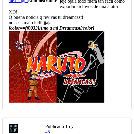
alexislight
Administrador
jeje ojala todo fuera tan facil como
exportar archivos de una a otra
XD!
Q buena noticia q revivas tu dreamcast!
no seas malo indii jjaja
[color=#ff0033]Amo a mi Dreamcast[/color]
Publicado
15 y
#5