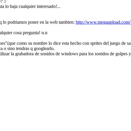
? :/
ta lo baja cualquier interesado!...
i q lo podriamos poner en la web tambien:
http://www.megaupload.c
ualquier cosa pregunta! n.n
roes"(que como su nombre lo dice esta hecho con sprites del juego de s
a o sino tendras q googlearlo.
tilizar la grabadora de sonidos de windows para los sonidos de golpes y