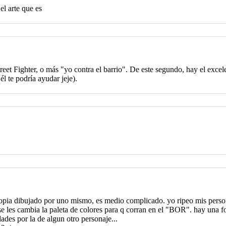
el arte que es
Street Fighter, o más "yo contra el barrio". De este segundo, hay el exc
l te podría ayudar jeje).
propia dibujado por uno mismo, es medio complicado. yo ripeo mis pers
se les cambia la paleta de colores para q corran en el "BOR". hay una f
des por la de algun otro personaje...