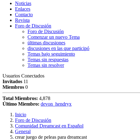
Noticias
Enlaces
Contacto
Revista
Foro de Discusión
Foro de Discusión
Comenzar un nuevo Tema
últimas discusiones
discusiones en las que participó
Temas bajo seguimiento
Temas sin respuestas
Temas sin resolver
Usuarios Conectados
Invitados
11
Miembros
0
Total Miembros:
4,878
Último Miembro:
devon_hendryx
Inicio
Foro de Discusión
Comunidad Dreamcast en Español
General
crear juego de peleas para dreamcast