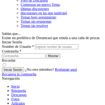
Foro de Discusión
Comenzar un nuevo Tema
últimas discusiones
discusiones en las que participó
Temas bajo seguimiento
Temas sin respuestas
Temas sin resolver
Sabías que...
Existe un periférico de Dreamcast que emula a una caña de pescar.
Iniciar Sesión
Nombre de Usuario
*
Contraseña
*
Mostrar
Recordar
¿No eres miembro?
Regístrate aquí
Iniciar Sesión
Recupera tu contraseña
Navegación
Inicio
Búsqueda
Descargas
Fotos
Artículos