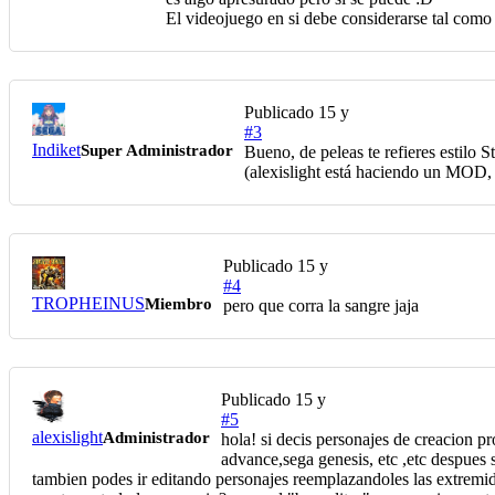
El videojuego en si debe considerarse tal como 
Publicado
15 y
#3
Indiket
Super Administrador
Bueno, de peleas te refieres estilo 
(alexislight está haciendo un MOD, é
Publicado
15 y
#4
TROPHEINUS
Miembro
pero que corra la sangre jaja
Publicado
15 y
#5
alexislight
Administrador
hola! si decis personajes de creacion 
advance,sega genesis, etc ,etc despues 
tambien podes ir editando personajes reemplazandoles las extremida