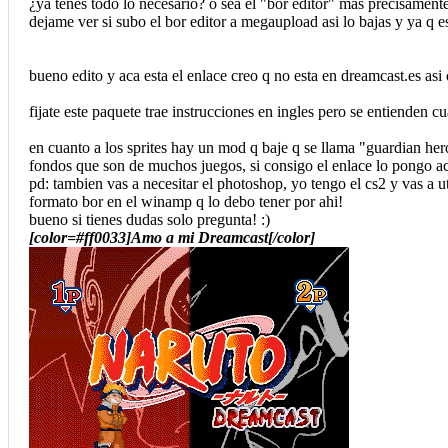
¿ya tenes todo lo necesario? o sea el "bor editor" mas precisamente
dejame ver si subo el bor editor a megaupload asi lo bajas y ya q es
bueno edito y aca esta el enlace creo q no esta en dreamcast.es as
fijate este paquete trae instrucciones en ingles pero se entienden c
en cuanto a los sprites hay un mod q baje q se llama "guardian he
fondos que son de muchos juegos, si consigo el enlace lo pongo ac
pd: tambien vas a necesitar el photoshop, yo tengo el cs2 y vas a u
formato bor en el winamp q lo debo tener por ahi!
bueno si tienes dudas solo pregunta! :)
[color=#ff0033]Amo a mi Dreamcast[/color]