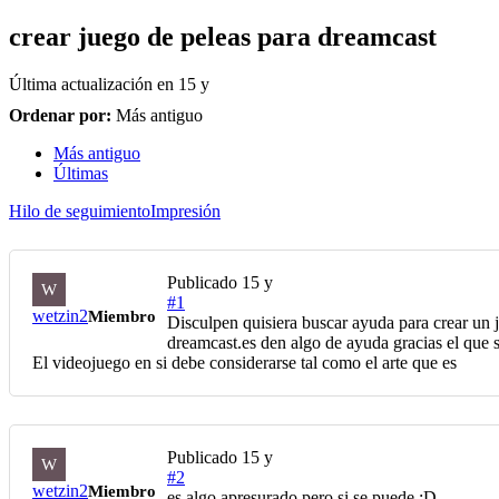
crear juego de peleas para dreamcast
Última actualización en
15 y
Ordenar por:
Más antiguo
Más antiguo
Últimas
Hilo de seguimiento
Impresión
Publicado
15 y
W
#1
wetzin2
Miembro
Disculpen quisiera buscar ayuda para crear un 
dreamcast.es den algo de ayuda gracias el que s
El videojuego en si debe considerarse tal como el arte que es
Publicado
15 y
W
#2
wetzin2
Miembro
es algo apresurado pero si se puede :D