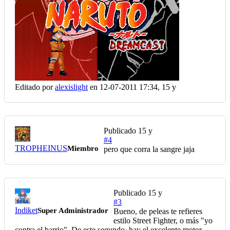
Editado por
alexislight
en 12-07-2011 17:34,
15 y
Publicado
15 y
#4
TROPHEINUS
Miembro
pero que corra la sangre jaja
Publicado
15 y
#3
Indiket
Super Administrador
Bueno, de peleas te refieres
estilo Street Fighter, o más "yo
contra el barrio". De este segundo, hay el excelente motor