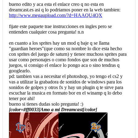
bueno edito y aca esta el enlace creo q no esta en
dreamcast.es asi q lo podriamos poner en la web tambien:
http://www.megaupload.com/?d=HAAQU4QX
fijate este paquete trae instrucciones en ingles pero se
entienden cualquier cosa pregunta! n.n
en cuanto a los sprites hay un mod q baje q se llama
"guardian heroes"(que como su nombre lo dice esta hecho
con sprites del juego de saturn) y tienee muchoss sprites para
usar como personajes o como fondos que son de muchos
juegos, si consigo el enlace lo pongo aca o sino tendras q
googlearlo.
pd: tambien vas a necesitar el photoshop, yo tengo el cs2 y
vas a utilizar la grabadora de sonidos de windows para los
sonidos de golpes y otros fx y hay un plugin q te sirve para
escuchar la musica en formato bor en el winamp q lo debo
tener por ahi!
bueno si tienes dudas solo pregunta! :)
[color=#ff0033]Amo a mi Dreamcast[/color]