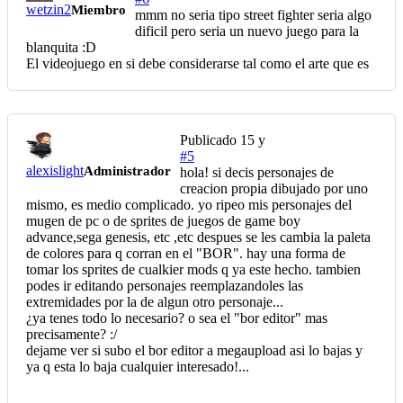
wetzin2
Miembro
mmm no seria tipo street fighter seria algo
dificil pero seria un nuevo juego para la
blanquita :D
El videojuego en si debe considerarse tal como el arte que es
Publicado
15 y
#5
alexislight
Administrador
hola! si decis personajes de
creacion propia dibujado por uno
mismo, es medio complicado. yo ripeo mis personajes del
mugen de pc o de sprites de juegos de game boy
advance,sega genesis, etc ,etc despues se les cambia la paleta
de colores para q corran en el "BOR". hay una forma de
tomar los sprites de cualkier mods q ya este hecho. tambien
podes ir editando personajes reemplazandoles las
extremidades por la de algun otro personaje...
¿ya tenes todo lo necesario? o sea el "bor editor" mas
precisamente? :/
dejame ver si subo el bor editor a megaupload asi lo bajas y
ya q esta lo baja cualquier interesado!...