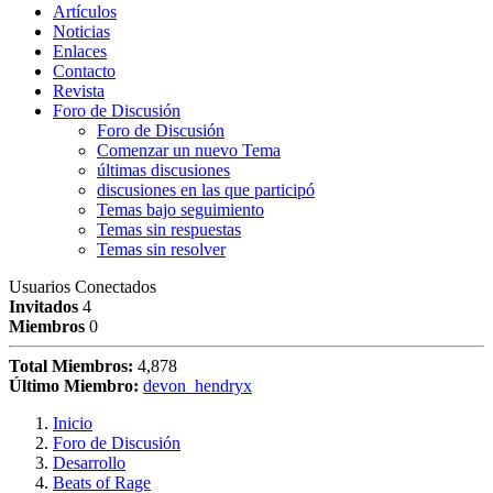
Artículos
Noticias
Enlaces
Contacto
Revista
Foro de Discusión
Foro de Discusión
Comenzar un nuevo Tema
últimas discusiones
discusiones en las que participó
Temas bajo seguimiento
Temas sin respuestas
Temas sin resolver
Usuarios Conectados
Invitados
4
Miembros
0
Total Miembros:
4,878
Último Miembro:
devon_hendryx
Inicio
Foro de Discusión
Desarrollo
Beats of Rage