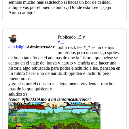
sentiras mucho mas satisfecho si haces un bor de calidad,
aunque vas por el buen camino :) Donde esta Lee? jajaja
Animo amigo!
Publicado
15 y
#13
alexislight
Administrador
oohh rock lee *_* es un de mis
preferidos pero no consigo sprites
de buen tamaño de él ademas de que la historia que pebse se
centra en el viaje de jiraiya y naruto y tendria que hacer una
historia algo rebuscada para poder eincluirlo a lee, pensaba en
un futuro hacer uno de naruto shippuden e incluirlo pero
bueno no sé.
y gracias por el consejo y si,igualmente voy lento...mucho
mas de lo que quisiera :/
saludos x)
[color=#ff0033]Amo a mi Dreamcast[/color]