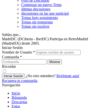
Foro de Discusión
Comenzar un nuevo Tema
últimas discusiones
discusiones en las que participó
Temas bajo seguimiento
Temas sin respuestas
Temas sin resolver
Sabías que...
MadriDC (DCiberia - IberDC) Participa en RetroMadrid
(MadridSX) desde 2005.
Iniciar Sesión
Nombre de Usuario
*
Contraseña
*
Mostrar
Recordar
¿No eres miembro?
Regístrate aquí
Iniciar Sesión
Recupera tu contraseña
Navegación
Inicio
Búsqueda
Descargas
Fotos