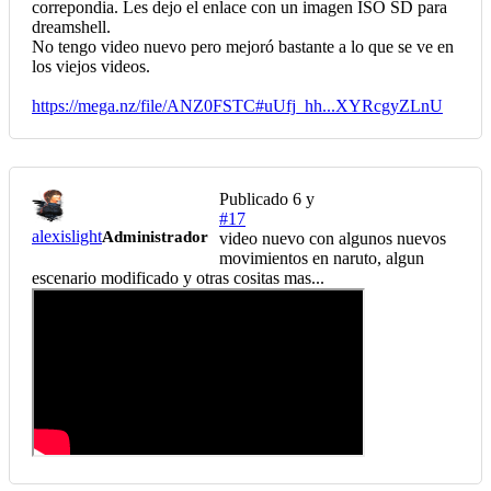
correpondia. Les dejo el enlace con un imagen ISO SD para
dreamshell.
No tengo video nuevo pero mejoró bastante a lo que se ve en
los viejos videos.
https://mega.nz/file/ANZ0FSTC#uUfj_hh...XYRcgyZLnU
Publicado
6 y
#17
alexislight
Administrador
video nuevo con algunos nuevos
movimientos en naruto, algun
escenario modificado y otras cositas mas...