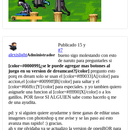
Publicado
15 y
#7
alexislight
Administrador
bueno sigo molestando con esto
de naruto para preguntarles si
[color=#000099]¿se le puede agregar mas botones al
juego en su version de dreamcast?[/color]
pregunto esto
porq en dream solo se usan el [color=#ff0033]A[/color] para
accion,el [color=#0099ff]B[/color] para saltar y el
[color=#66ffcc]Y[/color] para especiales. y yo tambien quiero
asignarle una funcion al [color=#ffff00]X[/color] o a los
gatillos. POR favor SI ALGUIEN sabe como hacerlo q me
de una ayudita.
pd: y si alguien quiere ayudarme y tiene ganas de editar unas
imagenes con photoshop q me avise y se las paso asi esto
avanza mas rapido! :) gracias.
ah y me olvidaba ya se actualizo la version de openBOR para