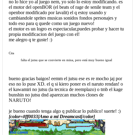
no lo hice yo al juego nem, yo solo lo estoy modificando. es
el motor del openBOR (el beats of rage de senile team y el
openbor modificado por lavalit) el q estoy usando y
cambiandole sprites musicas sonidos fondos personajes y
todo eso para q quede como un juego nuevo!
el motor es un logro es espectacular,puedes probar y hacer tu
propia modificacion del juego con el!
me alegro q te guste! :)
Cita
falta el jutsu que se convierte en mina, pero está muy bueno igual
bueno gracias baigos! eemm el jutsu ese es re mocho jaj por
eso no lo puse XD. el q si kiero poner es el naruto rendan! o
el kawamiri no jutsu (la tecnica de reemplazo) o tmb el kage
bunshin no jutsu dnd aparezcan muchos clones de
NARUTO!
je bueno cuando tenga algo q publicar lo publico! suerte! :)
[color=#ff0033]Amo a mi Dreamcast[/color]