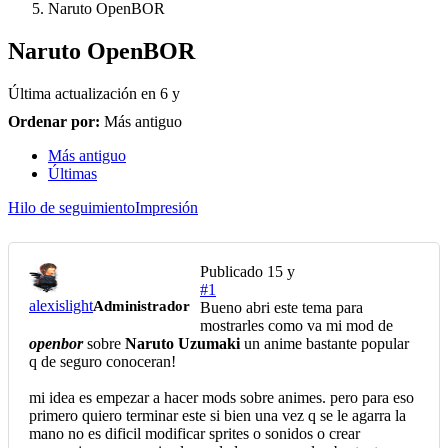
Naruto OpenBOR
Naruto OpenBOR
Última actualización en
6 y
Ordenar por:
Más antiguo
Más antiguo
Últimas
Hilo de seguimiento
Impresión
Publicado
15 y
#1
alexislight
Administrador
Bueno abri este tema para
mostrarles como va mi mod de
openbor
sobre
Naruto Uzumaki
un anime bastante popular
q de seguro conoceran!
mi idea es empezar a hacer mods sobre animes. pero para eso
primero quiero terminar este si bien una vez q se le agarra la
mano no es dificil modificar sprites o sonidos o crear