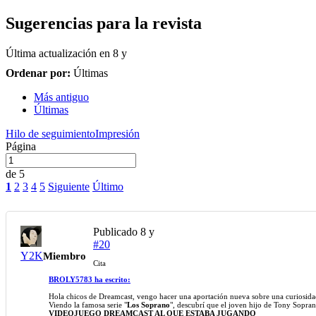
Sugerencias para la revista
Última actualización en
8 y
Ordenar por:
Últimas
Más antiguo
Últimas
Hilo de seguimiento
Impresión
Página
de 5
1
2
3
4
5
Siguiente
Último
Publicado
8 y
#20
Y2K
Miembro
Cita
BROLY5783 ha escrito:
Hola chicos de Dreamcast, vengo hacer una aportación nueva sobre una curiosidad
Viendo la famosa serie "
Los Soprano
", descubrí que el joven hijo de Tony Sopran
VIDEOJUEGO DREAMCAST AL QUE ESTABA JUGANDO