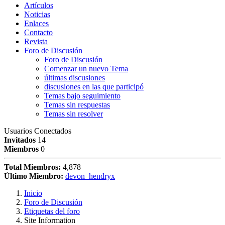
Artículos
Noticias
Enlaces
Contacto
Revista
Foro de Discusión
Foro de Discusión
Comenzar un nuevo Tema
últimas discusiones
discusiones en las que participó
Temas bajo seguimiento
Temas sin respuestas
Temas sin resolver
Usuarios Conectados
Invitados
14
Miembros
0
Total Miembros:
4,878
Último Miembro:
devon_hendryx
Inicio
Foro de Discusión
Etiquetas del foro
Site Information