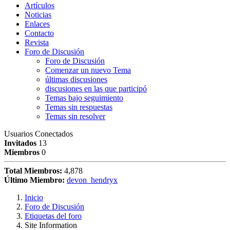
Artículos
Noticias
Enlaces
Contacto
Revista
Foro de Discusión
Foro de Discusión
Comenzar un nuevo Tema
últimas discusiones
discusiones en las que participó
Temas bajo seguimiento
Temas sin respuestas
Temas sin resolver
Usuarios Conectados
Invitados
13
Miembros
0
Total Miembros:
4,878
Último Miembro:
devon_hendryx
Inicio
Foro de Discusión
Etiquetas del foro
Site Information