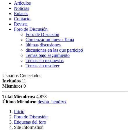
Artículos
Noticias
Enlaces
Contacto
Revista
Foro de Discusión
Foro de Discusión
Comenzar un nuevo Tema
últimas discusiones
discusiones en las que participó
Temas bajo seguimiento
Temas sin respuestas
Temas sin resolver
Usuarios Conectados
Invitados
11
Miembros
0
Total Miembros:
4,878
Último Miembro:
devon_hendryx
Inicio
Foro de Discusión
Etiquetas del foro
Site Information