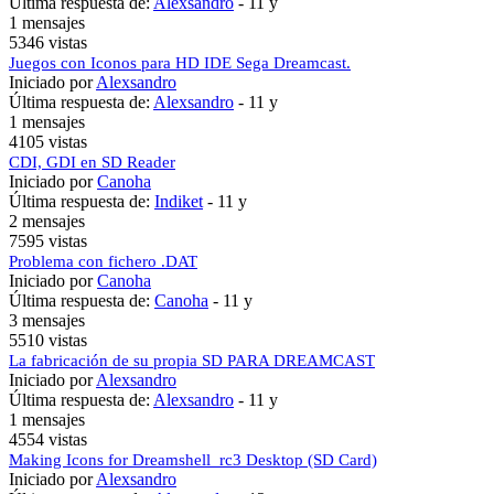
Última respuesta de:
Alexsandro
-
11 y
1 mensajes
5346 vistas
Juegos con Iconos para HD IDE Sega Dreamcast.
Iniciado por
Alexsandro
Última respuesta de:
Alexsandro
-
11 y
1 mensajes
4105 vistas
CDI, GDI en SD Reader
Iniciado por
Canoha
Última respuesta de:
Indiket
-
11 y
2 mensajes
7595 vistas
Problema con fichero .DAT
Iniciado por
Canoha
Última respuesta de:
Canoha
-
11 y
3 mensajes
5510 vistas
La fabricación de su propia SD PARA DREAMCAST
Iniciado por
Alexsandro
Última respuesta de:
Alexsandro
-
11 y
1 mensajes
4554 vistas
Making Icons for Dreamshell_rc3 Desktop (SD Card)
Iniciado por
Alexsandro