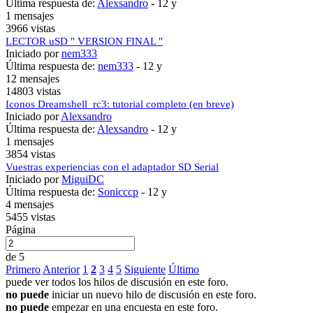
Última respuesta de:
Alexsandro
-
12 y
1 mensajes
3966 vistas
LECTOR uSD " VERSION FINAL "
Iniciado por
nem333
Última respuesta de:
nem333
-
12 y
12 mensajes
14803 vistas
Iconos Dreamshell_rc3: tutorial completo (en breve)
Iniciado por
Alexsandro
Última respuesta de:
Alexsandro
-
12 y
1 mensajes
3854 vistas
Vuestras experiencias con el adaptador SD Serial
Iniciado por
MiguiDC
Última respuesta de:
Sonicccp
-
12 y
4 mensajes
5455 vistas
Página
de 5
Primero
Anterior
1
2
3
4
5
Siguiente
Último
puede ver todos los hilos de discusión en este foro.
no puede
iniciar un nuevo hilo de discusión en este foro.
no puede
empezar en una encuesta en este foro.