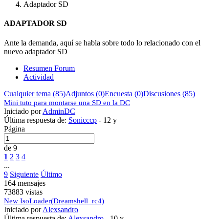
Adaptador SD
ADAPTADOR SD
Ante la demanda, aquí se habla sobre todo lo relacionado con el
nuevo adaptador SD
Resumen Forum
Actividad
Cualquier tema (85)
Adjuntos (0)
Encuesta (0)
Discusiones (85)
Mini tuto para montarse una SD en la DC
Iniciado por
AdminDC
Última respuesta de:
Sonicccp
-
12 y
Página
de 9
1
2
3
4
...
9
Siguiente
Último
164 mensajes
73883 vistas
New IsoLoader(Dreamshell_rc4)
Iniciado por
Alexsandro
Última respuesta de:
Alexsandro
-
10 y