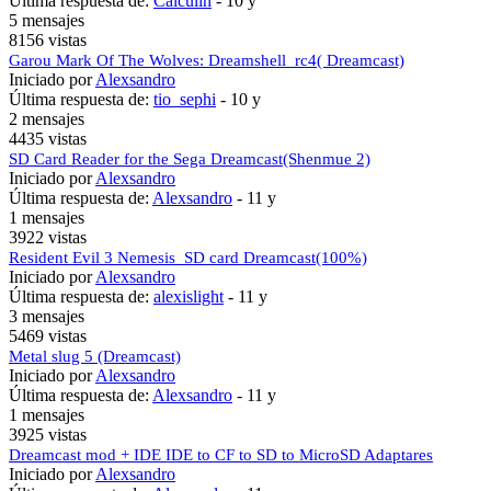
Última respuesta de:
Calculin
-
10 y
5 mensajes
8156 vistas
Garou Mark Of The Wolves: Dreamshell_rc4( Dreamcast)
Iniciado por
Alexsandro
Última respuesta de:
tio_sephi
-
10 y
2 mensajes
4435 vistas
SD Card Reader for the Sega Dreamcast(Shenmue 2)
Iniciado por
Alexsandro
Última respuesta de:
Alexsandro
-
11 y
1 mensajes
3922 vistas
Resident Evil 3 Nemesis_SD card Dreamcast(100%)
Iniciado por
Alexsandro
Última respuesta de:
alexislight
-
11 y
3 mensajes
5469 vistas
Metal slug 5 (Dreamcast)
Iniciado por
Alexsandro
Última respuesta de:
Alexsandro
-
11 y
1 mensajes
3925 vistas
Dreamcast mod + IDE IDE to CF to SD to MicroSD Adaptares
Iniciado por
Alexsandro