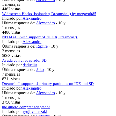
1 mensajes
4462 vistas
Widescreen Hacks_Isoloader( Dreamshell) by megavolt85
Iniciado por
Alexsandro
Última respuesta de:
Alexsandro
-
10 y
1 mensajes
4486 vistas
NEO4ALL with support SD/HDD( Dreamcast).
Iniciado por
Alexsandro
Última respuesta de:
Ripfire
-
10 y
2 mensajes
5068 vistas
Ayuda con el adaptador SD
Iniciado por
daduelist
Última respuesta de:
Jako
-
10 y
7 mensajes
8211 vistas
Dreamshell supports 4 primary partitions on IDE and SD
Iniciado por
Alexsandro
Última respuesta de:
Alexsandro
-
10 y
1 mensajes
3750 vistas
me quiero comprar adaptador
Iniciado por
ryuji-yamazaki