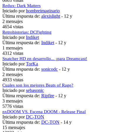
6603 vistas
Redux: Dark Matters
Iniciado por
hombreimaginario
Última respuesta de:
alexislight
-
12 y
2 mensajes
4654 vistas
Retrohistorias: DCFighting
Iniciado por
Indiket
Última respuesta de:
Indiket
-
12 y
1 mensajes
4312 vistas
Snatcher HD en desarrollo... ¡para Dreamcast!
Iniciado por
TorKa
Última respuesta de:
sonicodc
-
12 y
2 mensajes
4933 vistas
Cuales son los mejores Beats of Rage?
Iniciado por
sebasonic
Última respuesta de:
Ripfire
-
12 y
3 mensajes
5776 vistas
nxDOOM VS. Escena DOOM - Release Final
Iniciado por
DC-TON
Última respuesta de:
DC-TON
-
14 y
15 mensajes