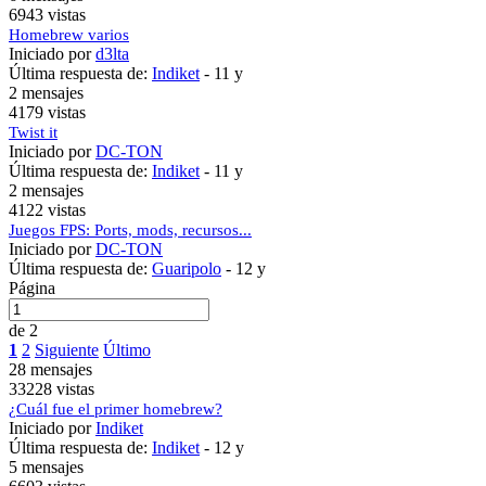
6943 vistas
Homebrew varios
Iniciado por
d3lta
Última respuesta de:
Indiket
-
11 y
2 mensajes
4179 vistas
Twist it
Iniciado por
DC-TON
Última respuesta de:
Indiket
-
11 y
2 mensajes
4122 vistas
Juegos FPS: Ports, mods, recursos...
Iniciado por
DC-TON
Última respuesta de:
Guaripolo
-
12 y
Página
de 2
1
2
Siguiente
Último
28 mensajes
33228 vistas
¿Cuál fue el primer homebrew?
Iniciado por
Indiket
Última respuesta de:
Indiket
-
12 y
5 mensajes