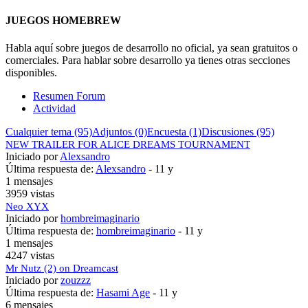
JUEGOS HOMEBREW
Habla aquí sobre juegos de desarrollo no oficial, ya sean gratuitos o
comerciales. Para hablar sobre desarrollo ya tienes otras secciones
disponibles.
Resumen Forum
Actividad
Cualquier tema (95)
Adjuntos (0)
Encuesta (1)
Discusiones (95)
NEW TRAILER FOR ALICE DREAMS TOURNAMENT
Iniciado por
Alexsandro
Última respuesta de:
Alexsandro
-
11 y
1 mensajes
3959 vistas
Neo XYX
Iniciado por
hombreimaginario
Última respuesta de:
hombreimaginario
-
11 y
1 mensajes
4247 vistas
Mr Nutz (2) on Dreamcast
Iniciado por
zouzzz
Última respuesta de:
Hasami Age
-
11 y
6 mensajes