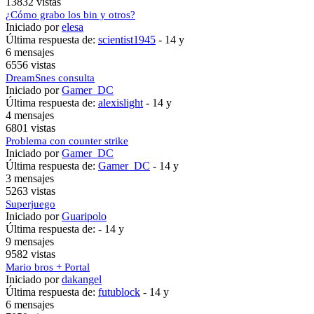
13832 vistas
¿Cómo grabo los bin y otros?
Iniciado por
elesa
Última respuesta de:
scientist1945
-
14 y
6 mensajes
6556 vistas
DreamSnes consulta
Iniciado por
Gamer_DC
Última respuesta de:
alexislight
-
14 y
4 mensajes
6801 vistas
Problema con counter strike
Iniciado por
Gamer_DC
Última respuesta de:
Gamer_DC
-
14 y
3 mensajes
5263 vistas
Superjuego
Iniciado por
Guaripolo
Última respuesta de: -
14 y
9 mensajes
9582 vistas
Mario bros + Portal
Iniciado por
dakangel
Última respuesta de:
futublock
-
14 y
6 mensajes