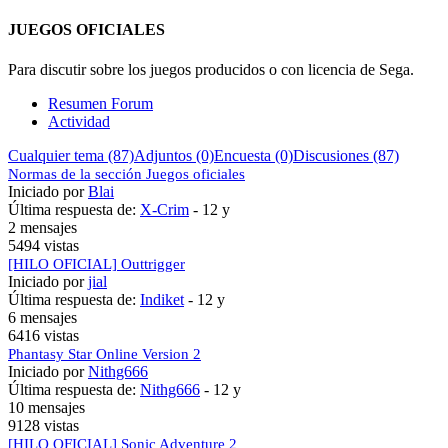
JUEGOS OFICIALES
Para discutir sobre los juegos producidos o con licencia de Sega.
Resumen Forum
Actividad
Cualquier tema (87)
Adjuntos (0)
Encuesta (0)
Discusiones (87)
Normas de la sección Juegos oficiales
Iniciado por
Blai
Última respuesta de:
X-Crim
-
12 y
2 mensajes
5494 vistas
[HILO OFICIAL] Outtrigger
Iniciado por
jial
Última respuesta de:
Indiket
-
12 y
6 mensajes
6416 vistas
Phantasy Star Online Version 2
Iniciado por
Nithg666
Última respuesta de:
Nithg666
-
12 y
10 mensajes
9128 vistas
[HILO OFICIAL] Sonic Adventure 2