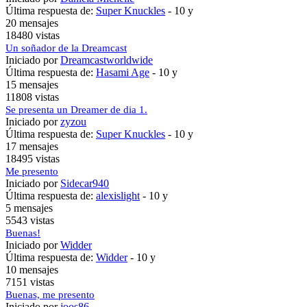
Última respuesta de:
Super Knuckles
-
10 y
20 mensajes
18480 vistas
Un soñador de la Dreamcast
Iniciado por
Dreamcastworldwide
Última respuesta de:
Hasami Age
-
10 y
15 mensajes
11808 vistas
Se presenta un Dreamer de dia 1.
Iniciado por
zyzou
Última respuesta de:
Super Knuckles
-
10 y
17 mensajes
18495 vistas
Me presento
Iniciado por
Sidecar940
Última respuesta de:
alexislight
-
10 y
5 mensajes
5543 vistas
Buenas!
Iniciado por
Widder
Última respuesta de:
Widder
-
10 y
10 mensajes
7151 vistas
Buenas, me presento
Iniciado por
joos86