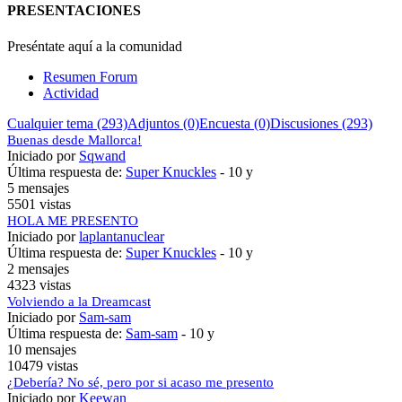
PRESENTACIONES
Preséntate aquí a la comunidad
Resumen Forum
Actividad
Cualquier tema (293)
Adjuntos (0)
Encuesta (0)
Discusiones (293)
Buenas desde Mallorca!
Iniciado por
Sqwand
Última respuesta de:
Super Knuckles
-
10 y
5 mensajes
5501 vistas
HOLA ME PRESENTO
Iniciado por
laplantanuclear
Última respuesta de:
Super Knuckles
-
10 y
2 mensajes
4323 vistas
Volviendo a la Dreamcast
Iniciado por
Sam-sam
Última respuesta de:
Sam-sam
-
10 y
10 mensajes
10479 vistas
¿Debería? No sé, pero por si acaso me presento
Iniciado por
Keewan