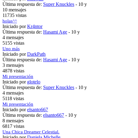
Última respuesta de:
Super Knuckles
-
10 y
10 mensajes
11735 vistas
holas^^
Iniciado por
Kr4ntor
Última respuesta de:
Hasami Age
-
10 y
4 mensajes
5155 vistas
Uno más
Iniciado por
DarkPath
Última respuesta de:
Hasami Age
-
10 y
3 mensajes
4878 vistas
Mi presentación
Iniciado por
glotelo
Última respuesta de:
Super Knuckles
-
10 y
4 mensajes
5118 vistas
Mi presentación
Iniciado por
elsanto667
Última respuesta de:
elsanto667
-
10 y
8 mensajes
6817 vistas
Una Chica Dreamer Celestial.
Iniciado por
Daniela Michelle