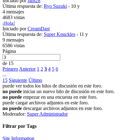
Iniciado por
Jabi28
Última respuesta de:
Ryo Suzuki
-
10 y
4 mensajes
4683 vistas
¡Hola!
Iniciado por
CreamDast
Última respuesta de:
Super Knuckles
-
11 y
9 mensajes
6586 vistas
Página
de 15
Primero
Anterior
1
2
3
4
5
6
...
15
Siguiente
Último
puede ver todos los hilos de discusión en este foro.
no puede
iniciar un nuevo hilo de discusión en este foro.
no puede
empezar en una encuesta en este foro.
puede cargar archivos adjuntos en este foro.
no puede
descargar archivos adjuntos en este foro.
Moderador:
Super Administrador
Filtrar por Tags
Site Information