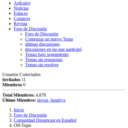
Artículos
Noticias
Enlaces
Contacto
Revista
Foro de Discusión
Foro de Discusión
Comenzar un nuevo Tema
últimas discusiones
discusiones en las que participó
Temas bajo seguimiento
Temas sin respuestas
Temas sin resolver
Usuarios Conectados
Invitados
11
Miembros
0
Total Miembros:
4,878
Último Miembro:
devon_hendryx
Inicio
Foro de Discusión
Comunidad Dreamcast en Español
Off-Topic