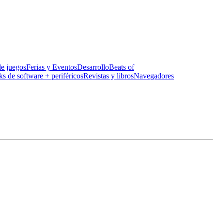
de juegos
Ferias y Eventos
Desarrollo
Beats of
ks de software + periféricos
Revistas y libros
Navegadores