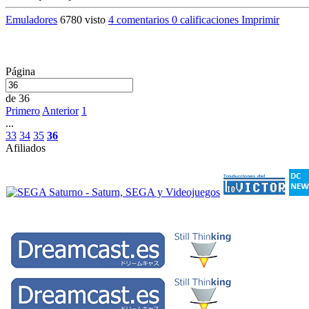
Emuladores
6780 visto
4 comentarios
0 calificaciones
Imprimir
Página
de 36
Primero
Anterior
1
...
33
34
35
36
Afiliados