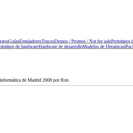
uegos
Guías
Emuladores
Trucos
Demos / Promos / Not for sale
Prototipos 
ototipos de hardware
Hardware de desarrollo
Modelos de Dreamcast
Pac
o-informática de Madrid 2008 por Ron