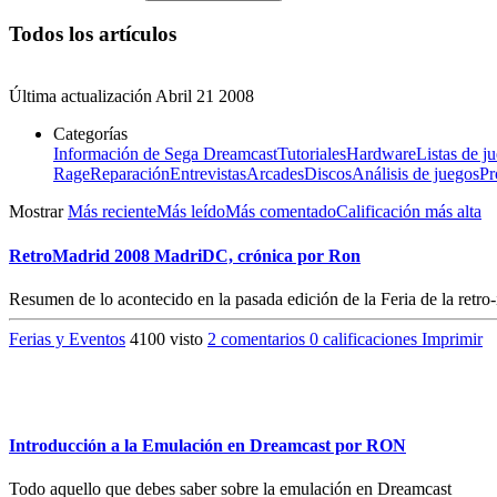
Todos los artículos
Última actualización
Abril 21 2008
Categorías
Información de Sega Dreamcast
Tutoriales
Hardware
Listas de j
Rage
Reparación
Entrevistas
Arcades
Discos
Análisis de juegos
Pr
Mostrar
Más reciente
Más leído
Más comentado
Calificación más alta
RetroMadrid 2008 MadriDC, crónica por Ron
Resumen de lo acontecido en la pasada edición de la Feria de la retr
Ferias y Eventos
4100 visto
2 comentarios
0 calificaciones
Imprimir
Introducción a la Emulación en Dreamcast por RON
Todo aquello que debes saber sobre la emulación en Dreamcast